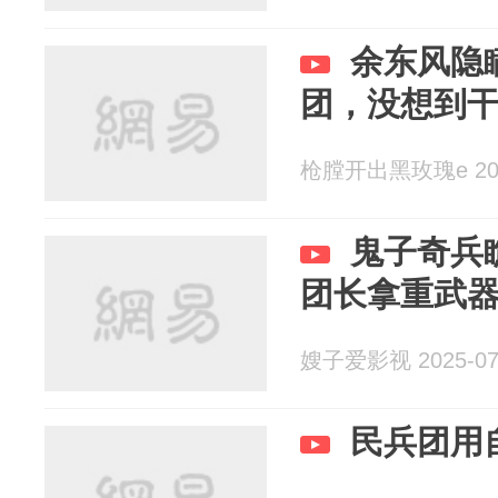
余东风隐
团，没想到
枪膛开出黑玫瑰e 2025
鬼子奇兵
团长拿重武
嫂子爱影视 2025-07
民兵团用