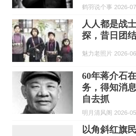
鹤羽说个事 2026-07
人人都是战
探，昔日团
魅力老照片 2026-06
60年蒋介石
务，得知消
自去抓
明月清风阁 2026-05
以角斜红旗民