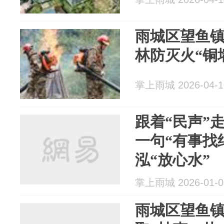
雨城区望鱼
林防灭火“铜
掌上雨城 2026-04-1
跟着“民声”走
一句“有事找
泓“放心水”
掌上雨城 2026-01-0
雨城区望鱼