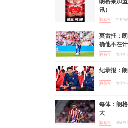
朗格莱加盟
讯）
网易号
胖龙的日常
莫雷托：朗
确他不在计
网易号
懂球帝 2
纪录报：朗
网易号
懂球帝 2
每体：朗格
大
网易号
懂球帝 2