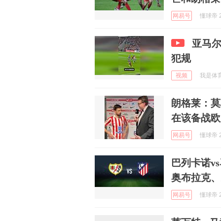
网易号
懂球帝 2
亚马
犯规
视频
我是体育王
朗格莱：莫
在该备战欧
网易号
懂球帝 2
巴列卡诺v
奥布拉克、
网易号
懂球帝 2