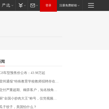
登录
注册免费邮箱
新闻
G9车型预售价公布：43.98万起
通报“特殊教育学校教师招聘存在违规行为”：已启动问责程序 副校长被停职
期、糊弄客户，知名独角兽车企创始人回应：都没证据，将依法采取措施，“本人长期与美国交管局保持沟通，对方表示肯定”
“全国小炒肉大王”称号，仅凭视频评出？中国烹饪协会回应
瓜子饺子，美国怕什么？