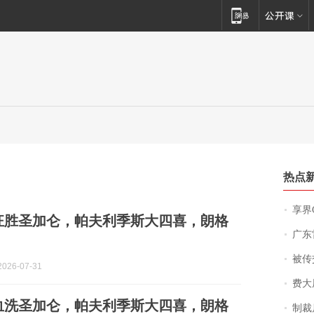
热点
享界
0狂胜圣加仑，帕夫利季斯大四喜，朗格
广东雷州
被传交付严重超
026-07-31
费大厨
0血洗圣加仑，帕夫利季斯大四喜，朗格
制裁