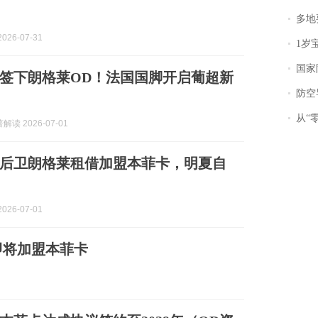
多地
026-07-31
1岁宝宝碰
国家防
签下朗格莱OD！法国国脚开启葡超新
防空导
从“零风
读 2026-07-01
后卫朗格莱租借加盟本菲卡，明夏自
026-07-01
即将加盟本菲卡