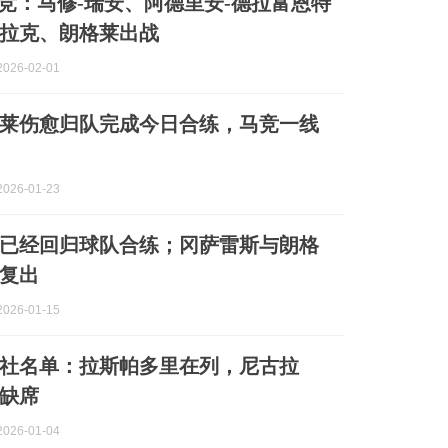
马竞：马修-瑞安、阿德里安-德拉富恩特
拉克、朗格莱出战
026-02-01
莱伤愈归队完成今日合练，马竞一线
026-01-23
已经回归球队合练；冈萨雷斯与朗格
复出
026-01-15
社名单：拉斯帕多里在列，尼古拉
缺席
026-01-04