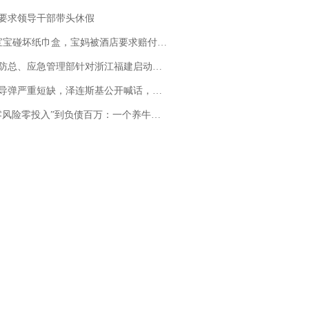
要求领导干部带头休假
坏纸巾盒，宝妈被酒店要求赔付924元！三亚一酒店回复：骨瓷定制！网友一查价格，吵翻了
总、应急管理部针对浙江福建启动防汛防台风四级应急响应
弹严重短缺，泽连斯基公开喊话，乌克兰失去导弹拦截能力？
险零投入”到负债百万：一个养牛项目崩盘后，谁该为农户的贷款买单丨红星调查