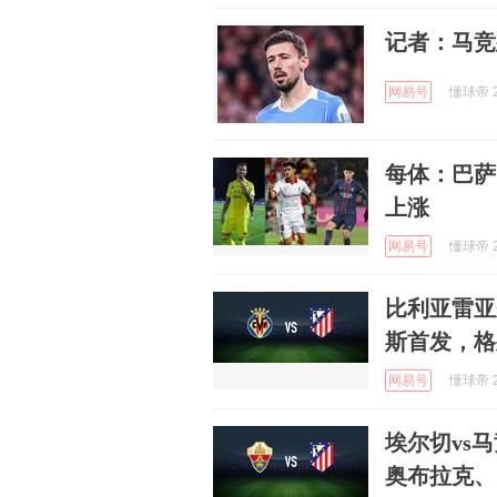
记者：马竞
网易号
懂球帝 2
每体：巴萨
上涨
网易号
懂球帝 2
比利亚雷亚
斯首发，格
网易号
懂球帝 2
埃尔切vs
奥布拉克、