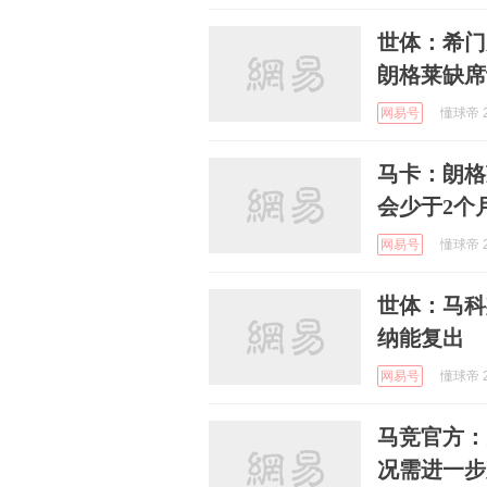
世体：希门
朗格莱缺席
网易号
懂球帝 2
马卡：朗格
会少于2个
网易号
懂球帝 2
世体：马科
纳能复出
网易号
懂球帝 2
马竞官方：
况需进一步