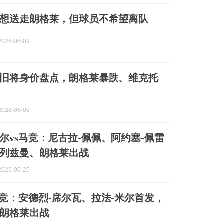
想送走朗格莱，但球员不希望离队
026-06-09
旧将身价盘点，朗格莱暴跌、维克托
026-06-09
尔vs马竞：尼古拉-佩佩、阿约塞-佩雷
列兹曼、朗格莱出战
026-05-25
马竞：安德烈-席尔瓦、拉法-米尔首发，
朗格莱出战