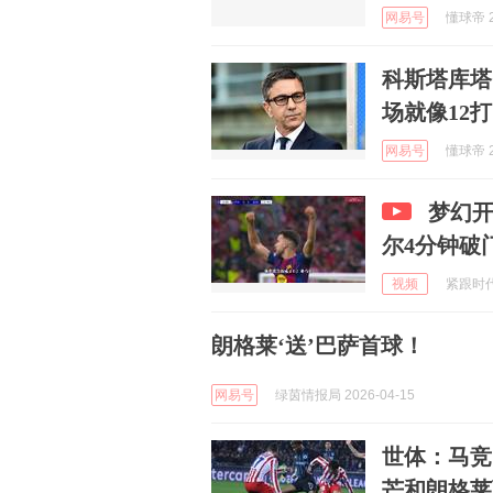
网易号
懂球帝 2
科斯塔库塔
场就像12打
网易号
懂球帝 2
梦幻开
尔4分钟破
视频
紧跟时代脉
朗格莱‘送’巴萨首球！
网易号
绿茵情报局 2026-04-15
世体：马竞
芒和朗格莱