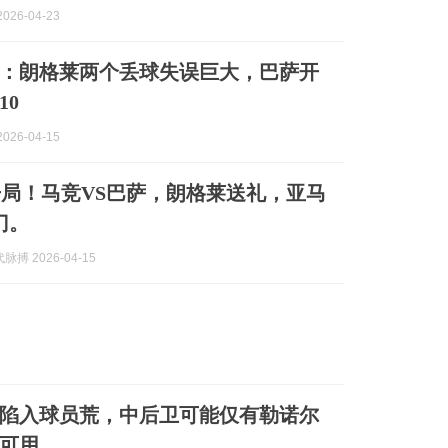
026-04-23
：朗格莱两个丢球失误巨大，巴萨开
10
026-04-15
局！马竞VS巴萨，朗格莱送礼，亚马
门。
搏 2026-04-15
陷入球员荒，中后卫可能仅有勒诺尔
可用