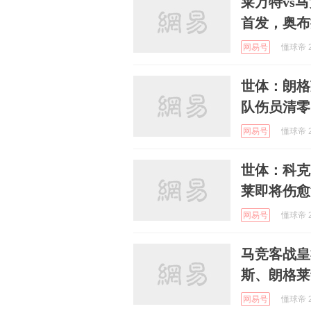
莱万特vs
首发，奥布
网易号
懂球帝 2
世体：朗格
队伤员清零
网易号
懂球帝 2
世体：科克
莱即将伤愈
网易号
懂球帝 2
马竞客战皇
斯、朗格莱
网易号
懂球帝 2