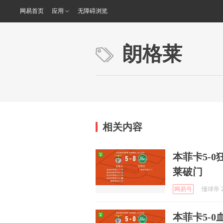
网易首页
应用
无障碍浏览
朗格莱
相关内容
本菲卡5-
莱破门
网易号
懂球帝 2
本菲卡5-