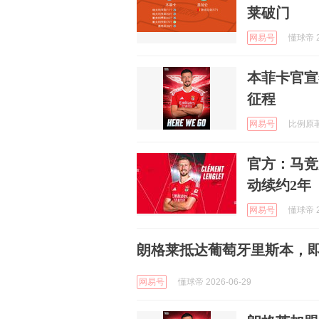
莱破门
网易号
懂球帝 2
本菲卡官宣
征程
网易号
比例原著解
官方：马竞
动续约2年
网易号
懂球帝 2
朗格莱抵达葡萄牙里斯本，
网易号
懂球帝 2026-06-29