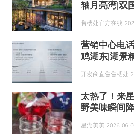
轴月亮湾|双
售楼处官方在线 2026
营销中心电话|
鸡湖东|湖景
开发商直售售楼处 202
太热了！来
野美味瞬间
星湖美美 2026-06-0