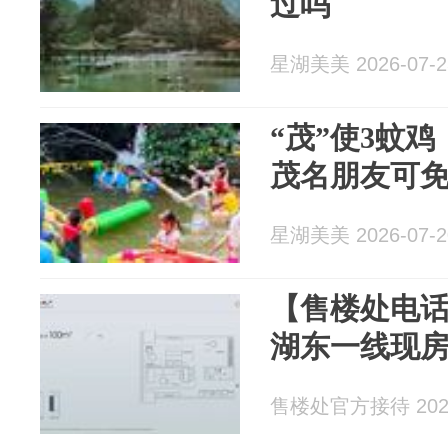
过吗
星湖美美 2026-07-2
“茂”使3蚊鸡
茂名朋友可免
星湖美美 2026-07-2
【售楼处电话
湖东一线现房
售楼处官方接待 2026