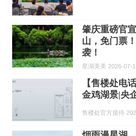
肇庆重磅官
山，免门票
袭！
星湖美美 2026-07-1
【售楼处电话
金鸡湖景|央
售楼处官方接待 2026
烟雨漫星湖