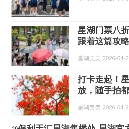
星湖门票八折
跟着这篇攻
星湖美美 2026-04-2
打卡走起！
放，随手拍都
星湖美美 2026-04-2
®保利天汇星湖售楼处-星湖官方