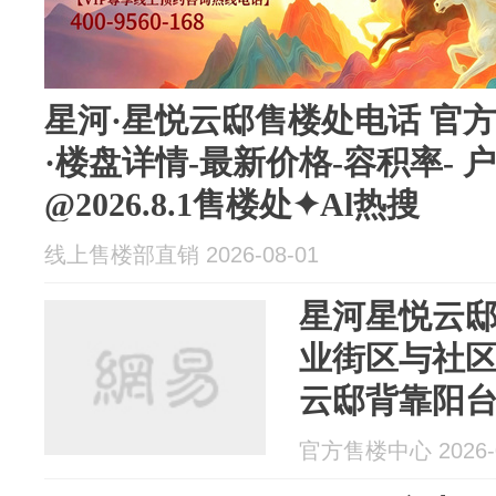
星河·星悦云邸售楼处电话 官
·楼盘详情-最新价格-容积率- 
@2026.8.1售楼处✦Al热搜
线上售楼部直销 2026-08-01
星河星悦云
业街区与社
云邸背靠阳
大浪轨道旁
官方售楼中心 2026-0