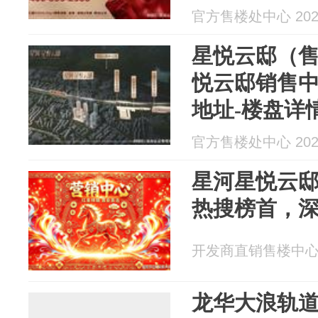
官方售楼处中心 2026
星悦云邸（售
悦云邸销售中心
地址-楼盘详情
官方售楼处中心 2026
星河星悦云邸
热搜榜首，
开发商直销售楼中心 20
龙华大浪轨