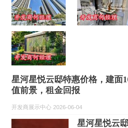
星河星悦云邸特惠价格，建面1
值前景，租金回报
开发商展示中心 2026-06-04
星河星悦云邸