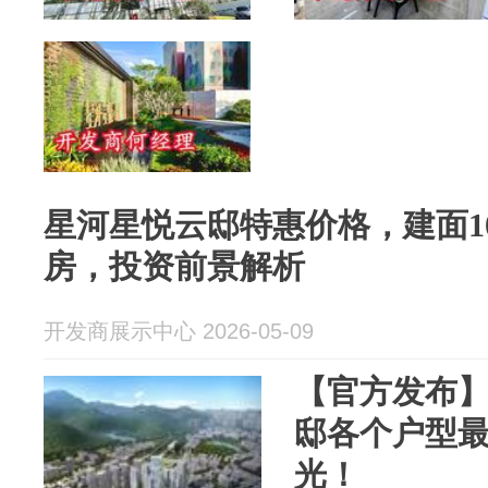
星河星悦云邸特惠价格，建面1
房，投资前景解析
开发商展示中心 2026-05-09
【官方发布
邸各个户型
光！