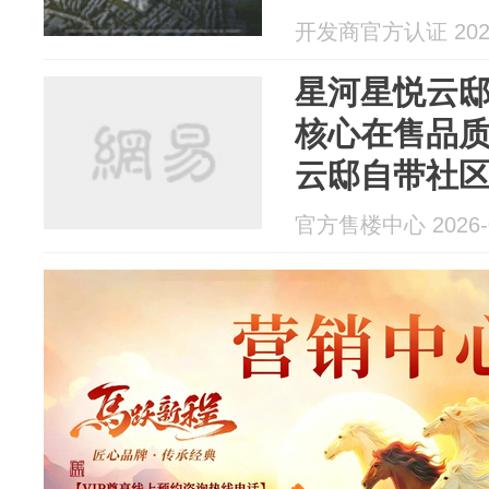
下优质宜居
开发商官方认证 2026
星河星悦云
核心在售品
云邸自带社
生态配套持
官方售楼中心 2026-0