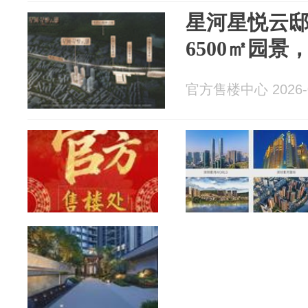
星河星悦云邸
6500㎡园
官方售楼中心 2026-0