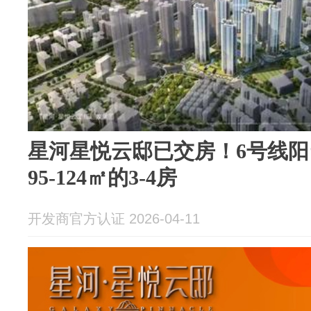
星河星悦云邸已交房！6号线
95-124㎡的3-4房
开发商官方认证 2026-04-11