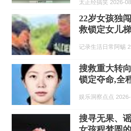
太正经搞笑 2026-08
22岁女孩独
救锁定女儿
记录生活日常阿蜴 202
搜救重大转向
锁定夺命,全
娱乐洞察点点 2026-0
搜寻无果、
女孩程梦圆的