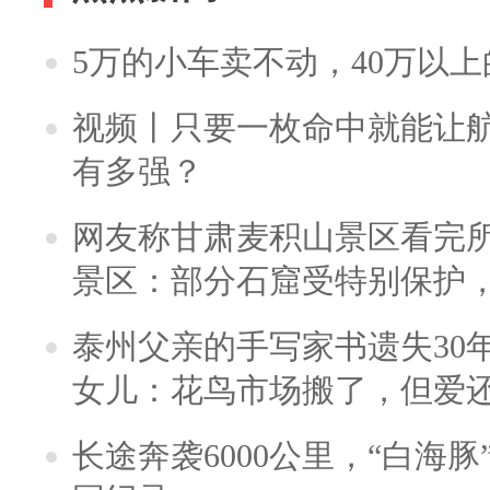
5万的小车卖不动，40万以
视频丨只要一枚命中就能让航母
有多强？
网友称甘肃麦积山景区看完所
景区：部分石窟受特别保护
泰州父亲的手写家书遗失30
女儿：花鸟市场搬了，但爱
长途奔袭6000公里，“白海