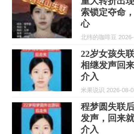
重大转折出现
索锁定夺命
心
北纬的咖啡豆 2026-0
22岁女孩失
相继发声回
介入
米果说识 2026-08-0
程梦圆失联
发声，回来
介入