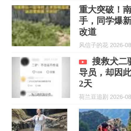
重大突破！
手，同学爆
改道
风信子的花 2026-08
搜救犬二
导员，却因
2天
荷兰豆追剧 2026-08