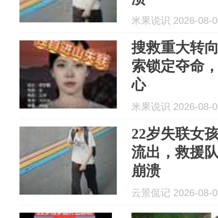
米果说识 2026-08-0
搜救重大转向
索锁定夺命
心
米果说识 2026-08-0
22岁失联女
流出，救援
崩溃
云景侃记 2026-08-0