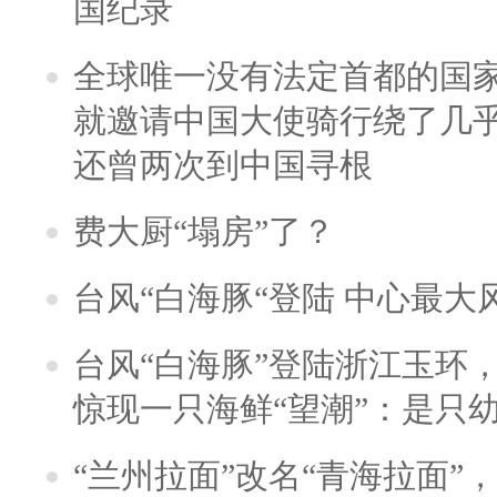
国纪录
全球唯一没有法定首都的国
就邀请中国大使骑行绕了几
还曾两次到中国寻根
费大厨“塌房”了？
台风“白海豚“登陆 中心最大
台风“白海豚”登陆浙江玉环
惊现一只海鲜“望潮”：是只
“兰州拉面”改名“青海拉面”