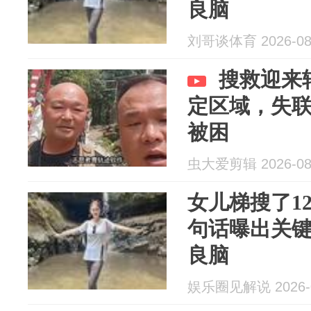
良脑
刘哥谈体育 2026-08
搜救迎来
定区域，失
被困
虫大爱剪辑 2026-08
女儿梯搜了1
句话曝出关
良脑
娱乐圈见解说 2026-0