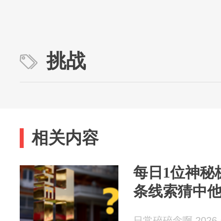
挑战
相关内容
每日1位神秘
条线索猜中
日常碎碎念啊 2026-0