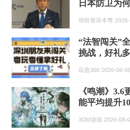
日本防卫为
谛听骨语本尊 2026-0
“法智闯关”
挑战，好礼
应急360 2026-08-0
《鸣潮》3.6
能平均提升10f
3DM游戏 2026-08-