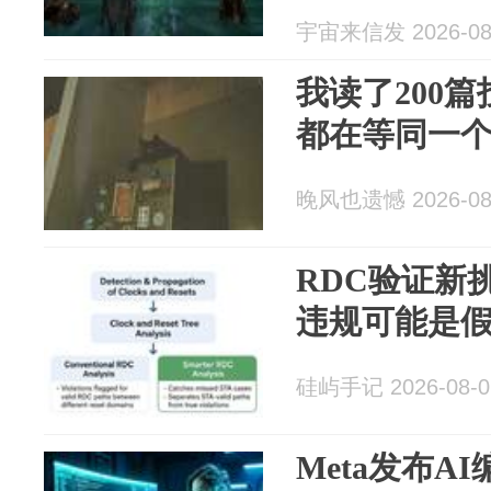
宇宙来信发 2026-08
我读了200
都在等同一
晚风也遗憾 2026-08
RDC验证新
违规可能是
硅屿手记 2026-08-0
Meta发布A