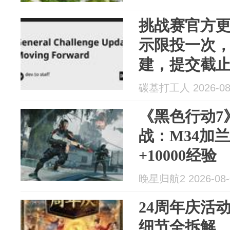
挑战赛官方
示限投一次
建，提交截
碳基打工人 2026-08
《黑色行动7
战：M34加
+10000经验
晚星归航2 2026-08-
24周年庆活
细节全拆解