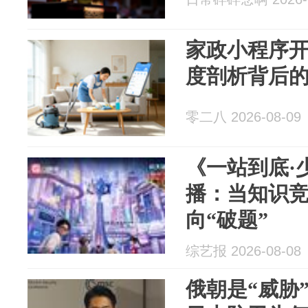
家政小程序
度剖析背后
零二八 2026-08-09
《一站到底·
播：当知识竞
向“破题”
综艺报 2026-08-08
俄朝是“威胁