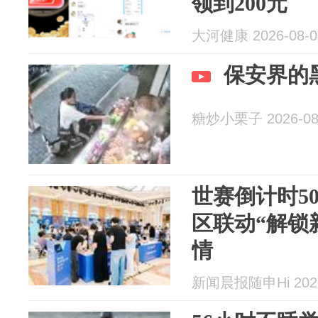
领到200元
大河健康 2026-08-0
保安界的
糖炒小栗子 2026-08
世赛倒计时50
区联动“解锁
情
新闻晨报随申Hi 2026