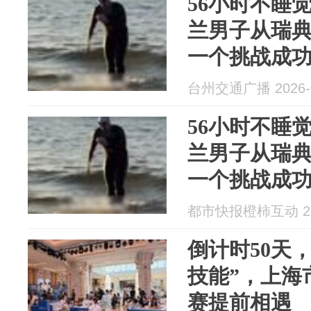
56小时不睡觉
兰男子从瑞
一个挑战成
台州交通广播 2026-0
56小时不睡觉
兰男子从瑞
一个挑战成
都市快报橙柿互动 202
倒计时50天
技能”，上海
赛提前相遇