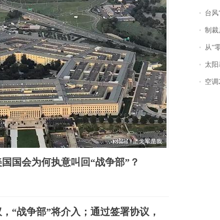
台风“
制裁
从“零风
太阳
空调
国国会为何执意叫回“战争部”？
，“战争部”将介入；通过签署协议，