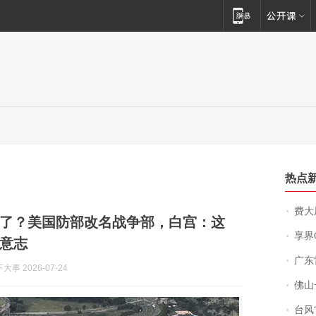
热点
费大厨
了？美国防部改名战争部，白宫：这
享界
意志
广东雷州
事 2026-07-24
佛山一中学
台风“