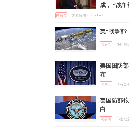
成， “战争
网易号
大象新闻 2026-05-31
美“战争部
网易号
小眼睛小世
美国国防部
布
网易号
今夜繁星坠
美国防部拟
白
网易号
不要把蜜