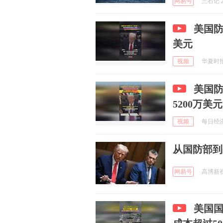
网易号
三石记 2
美国防
美元
视频
华夏时报 
美国防
5200万美元
视频
每日经济新
从国防部到
网易号
高博新视野
美国国