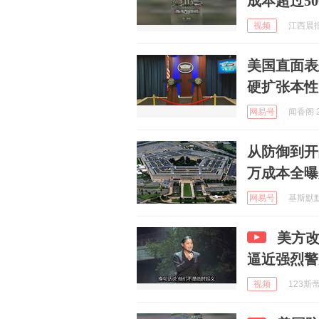
成本超过50
视频
江西晨报 
美国直面表
硬扩张本性
网易号
闻香阁 2
从防御到开
万成本全曝
网易号
基斯默默 
美方改
逼近强烈警
视频
123斯蒂