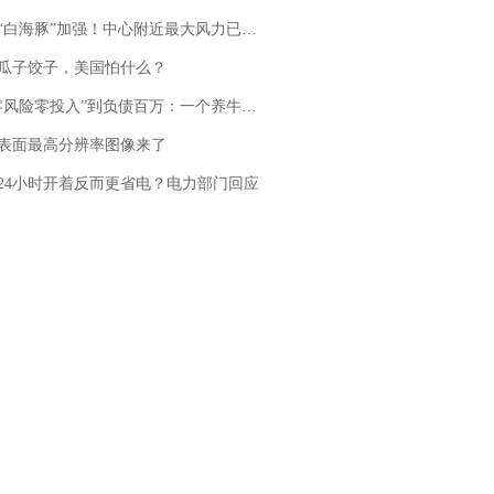
白海豚”加强！中心附近最大风力已达15级 最新研判
瓜子饺子，美国怕什么？
险零投入”到负债百万：一个养牛项目崩盘后，谁该为农户的贷款买单丨红星调查
表面最高分辨率图像来了
24小时开着反而更省电？电力部门回应