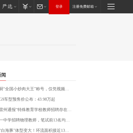
登录
注册免费邮箱
新闻
“全国小炒肉大王”称号，仅凭视频评出？中国烹饪协会回应
G9车型预售价公布：43.98万起
通报“特殊教育学校教师招聘存在违规行为”：已启动问责程序 副校长被停职
招聘物理教师，笔试前13名均遭淘汰？教育局：已叫停招聘，成立调查组全面核查
白海豚”体型变大！环流面积接近13个浙江那么大