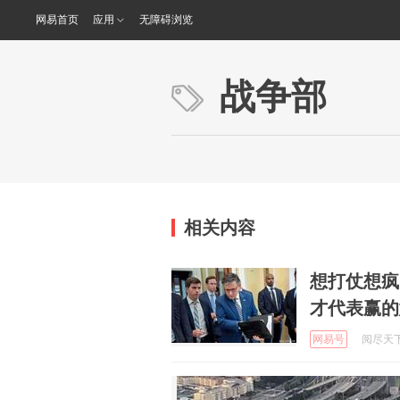
网易首页
应用
无障碍浏览
战争部
相关内容
想打仗想疯
才代表赢的
网易号
阅尽天下大