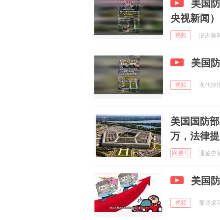
美国防
央视新闻）
视频
澎湃新闻 
美国防
视频
现代快报 
美国国防部
万，法律提
网易号
通鉴史智 
美国
视频
那场烟花