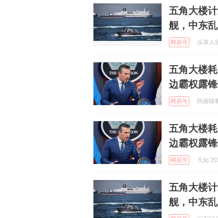
五角大楼计
舰，中东乱
网易号
乐享人生风
五角大楼耗
边霸权露锋
网易号
阿握聊事 
五角大楼耗
边霸权露锋
网易号
凡知 202
五角大楼计
舰，中东乱