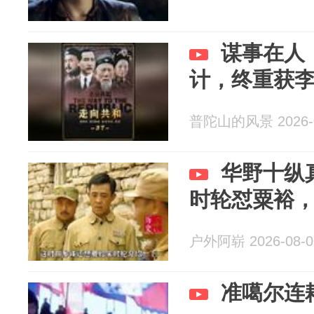
谋事在人
计，终重获
普陀山的风景 2026-0
华野十纵
时轮怼粟裕
户外阿崭 2026-08-0
准噶尔连