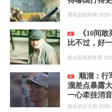
爱看剧的阿峰 2026-0
《10间
比不过，好
热点影视新世界 2026
顺溜：行
溜差点暴露
一心牵挂消
娱乐的次元君 2026-0