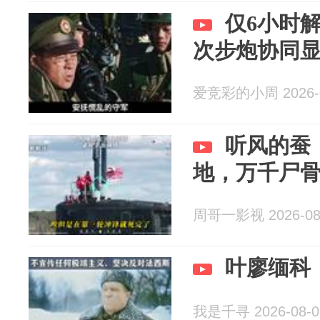
仅6小时
次步炮协同
爱竞彩的小周 2026-0
听风的蚕，
地，万千尸
周哥一影视 2026-08
叶廖缅科
我是千寻 2026-08-0