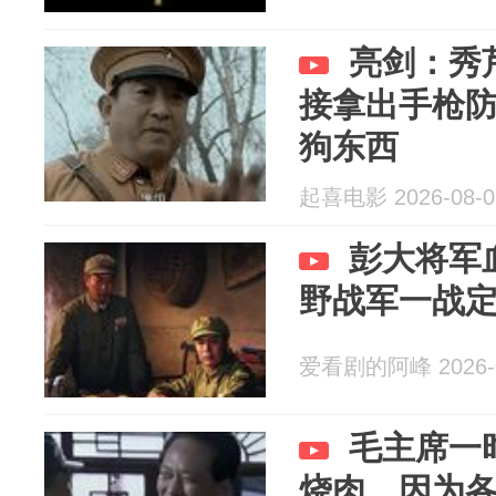
亮剑：秀
接拿出手枪
狗东西
起喜电影 2026-08-0
彭大将军
野战军一战
爱看剧的阿峰 2026-0
毛主席一
烧肉，因为