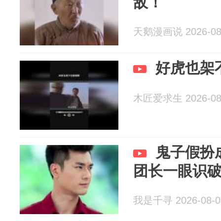
敌！
天鹅漫画说 2026-08
好虎也架
木匠爱求生 2026-08
鬼子假扮
团长一眼识
我是千寻 2026-08-0