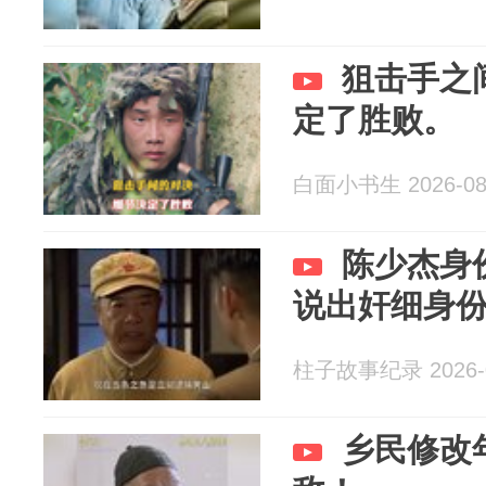
狙击手之
定了胜败。
白面小书生 2026-08
陈少杰身
说出奸细身
柱子故事纪录 2026-0
乡民修改