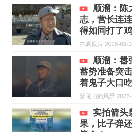
顺溜：陈
志，营长连
得如同打了
白宸侃片 2026-08-0
顺溜：嚣
蓄势准备突
着鬼子大口
普陀山的风景 2026-0
实拍箭头
果，比子弹