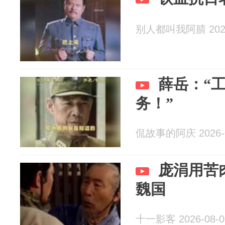
别人都叫我阿腈 2026
薛岳：“
务！”
侃故事的阿庆 2026-0
庞涓用苦
魏国
十一影客 2026-08-0