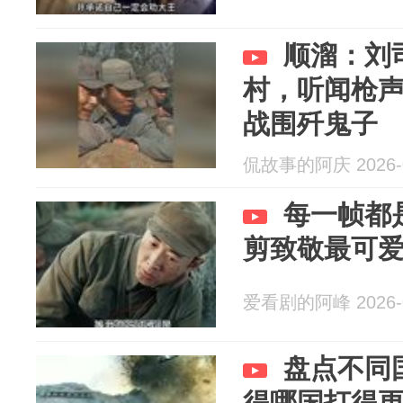
顺溜：刘
村，听闻枪
战围歼鬼子
侃故事的阿庆 2026-0
每一帧都
剪致敬最可
爱看剧的阿峰 2026-0
盘点不同
得哪国打得