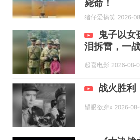
毙命！
猪仔爱搞笑 2026-08
鬼子以女
泪拆雷，一
起喜电影 2026-08-0
战火胜利
望眼欲穿x 2026-08-