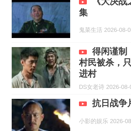
《大决战
集
鬼菜生活 2026-08-0
得闲谨制
村民被杀，
进村
DS女老诗 2026-08-
抗日战争
小影的娱乐 2026-08