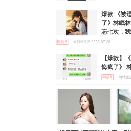
爆款 《被
了》林眠林
忘七次，我
网易号
俊新爱生活 2026-07-29
【爆款】《
悔疯了》 
网易号
同城生活札