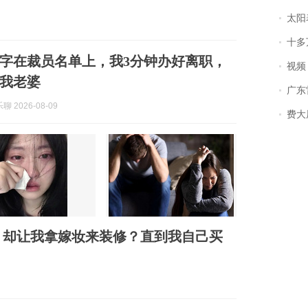
太阳
十多
字在裁员名单上，我3分钟办好离职，
视频丨
我老婆
广东雷州
 2026-08-09
费大厨
，却让我拿嫁妆来装修？直到我自己买