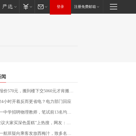
登录
注册免费邮箱
新闻
价570元，搬到楼下交5060元才肯搬上楼！女子傻眼了……
24小时开着反而更省电？电力部门回应
招聘物理教师，笔试前13名均遭淘汰？教育局：已叫停招聘，成立调查组全面核查
建议大家买深色蛋糕”上热搜，网友：天塌了！
客发放西梅汁，致多名乘客在飞行途中排队上厕所！乘客：机上100多人只有2个厕所；客服回应：并非每架飞机都会发放西梅汁