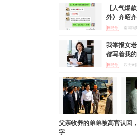
【人气爆款
外》齐昭齐
网易号
南国猫觅海
我举报女老
都写着我的
网易号
匹夫来搞笑
父亲收养的弟弟被高官认回，
字