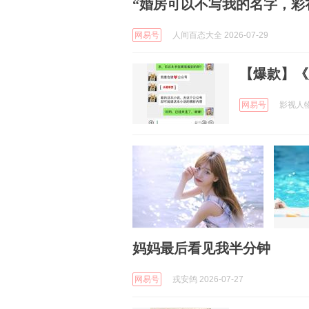
“婚房可以不写我的名字，彩
网易号
人间百态大全 2026-07-29
【爆款】《
网易号
影视人物志
妈妈最后看见我半分钟
网易号
戎安鸽 2026-07-27