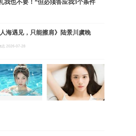
礼我也不要！”但必须答应我3个条件
人海遇见，只能擦肩》陆景川虞晚
 2026-07-28