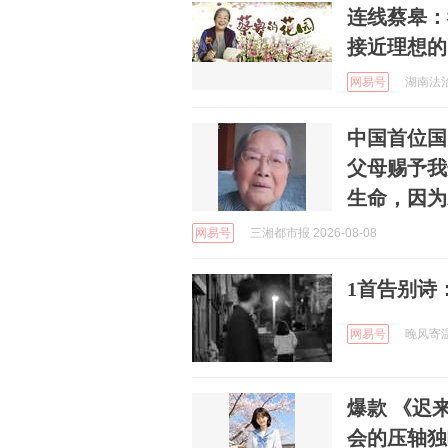
连线蔡皋：
接近理想的
网易号
湖南法治报
中国首位国
父母赐予我
生命，因为
网易号
三湘都市报 2026-08-08
1首告别诗
网易号
晚风寄温柔
爆款 《迟来的
会的压轴独