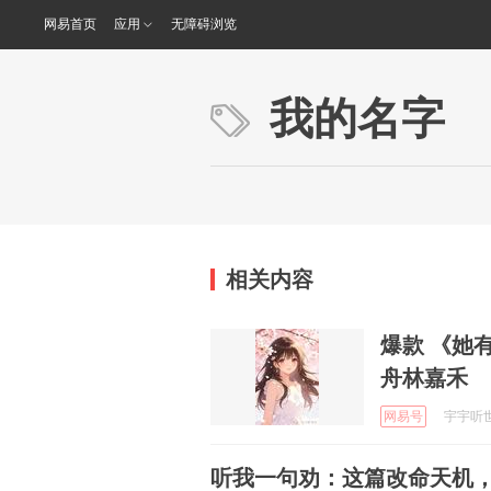
网易首页
应用
无障碍浏览
我的名字
相关内容
爆款 《她
舟林嘉禾
网易号
宇宇听世界
听我一句劝：这篇改命天机