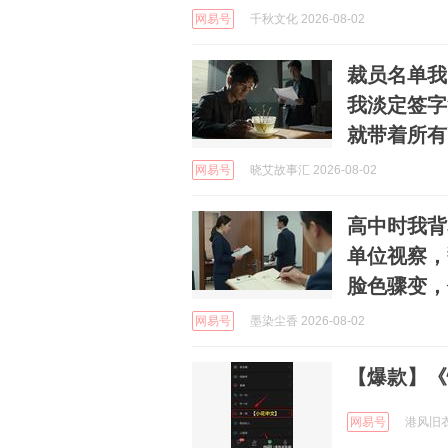
网易号
千秋文化 2026-08-02
裁员名单我
我淡定签字
就带着所有
网易号
晓艾故事汇 2026-08-02
高中时我背
单位视察，
脸色骤变，
网易号
墨染尘香 2026-08-02
【爆款】《
网易号
港风旧衣橱