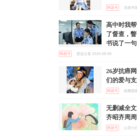
网易号
东南书屋 
高中时我帮
了督查，瞥
书说了一句
网易号
墨染尘香 2026-08-06
26岁抗癌
们的爱与支
网易号
娱圈观察员
无删减全文
齐昭齐周周
网易号
山货小白 