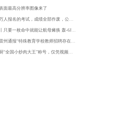
表面最高分辨率图像来了
万人报名的考试，成绩全部作废，公平么？
只要一枚命中就能让航母瘫痪 轰-6J实力有多强？
通报“特殊教育学校教师招聘存在违规行为”：已启动问责程序 副校长被停职
“全国小炒肉大王”称号，仅凭视频评出？中国烹饪协会回应