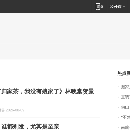
热点
搬家报
有归家茶，我没有娘家了》林晚棠贺景
空调
佛山一中学
 2026-08-09
“不
，谁都别发，尤其是至亲
南航一航班疑向乘