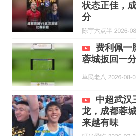
状态正佳，
分
陈宇六点半 2026-08
费利佩一
蓉城扳回一
草民老八 2026-08-0
中超武汉
龙，成都蓉
来越有味