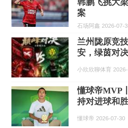
韩鹏飞挑大
案
石场阿鑫 2026-07-3
兰州陇原竞技
安，绿茵对
小欣欣聊体育 2026-0
懂球帝MVP
持对进球和
懂球帝 2026-07-30