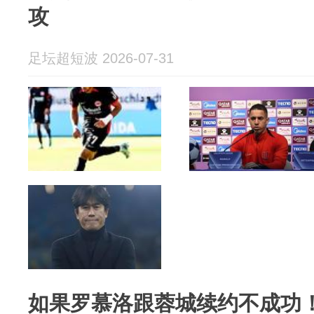
攻
足坛超短波 2026-07-31
如果罗慕洛跟蓉城续约不成功