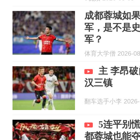
成都蓉城如
军，是不是
军？
体育大学僧 2026-08
主 李昂破
汉三镇
翻车选手小李 2026-0
5连平别
都蓉城也能