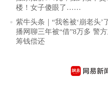
楼！女子傻眼了……
紫牛头条｜“我爸被‘崩老头’
播网聊三年被“借”8万多 警
筹钱偿还