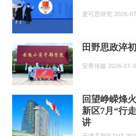
麦可思研究 2026-07
田野思政淬初
安青传媒 2026-07-3
回望峥嵘烽火
新区7月“行
讲