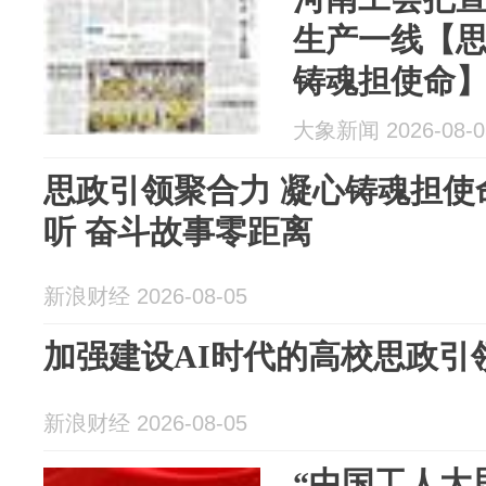
生产一线【思
铸魂担使命】
斗故事零距
大象新闻 2026-08-0
思政引领聚合力 凝心铸魂担使
听 奋斗故事零距离
新浪财经 2026-08-05
加强建设AI时代的高校思政引
新浪财经 2026-08-05
“中国工人大