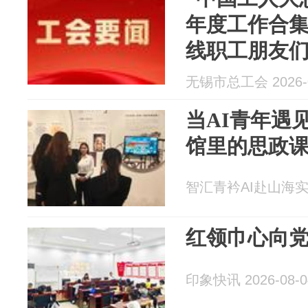
年度工作合
线职工朋友
无锡市总工会 2026-0
当AI青年遇
馆里的思政
智汇青衿AI赴山海实践团
红领巾心向党
印象快讯 2026-08-0