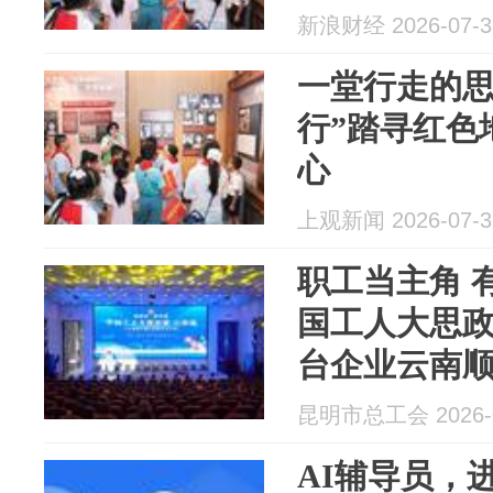
新浪财经 2026-07-3
一堂行走的思
行”踏寻红色
心
上观新闻 2026-07-3
职工当主角 
国工人大思政
台企业云南
举行
昆明市总工会 2026-0
AI辅导员，进