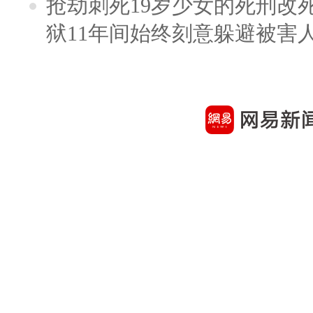
抢劫刺死19岁少女的死刑改
狱11年间始终刻意躲避被害