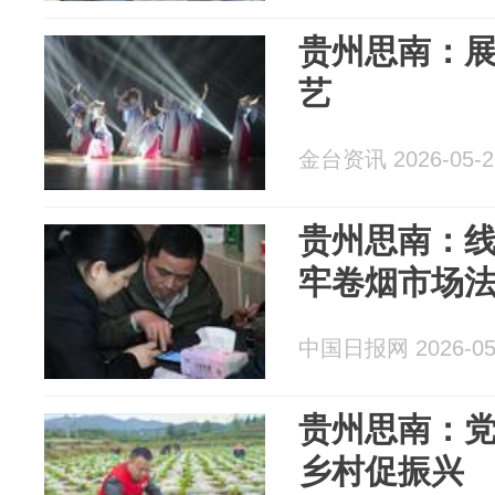
贵州思南：展
艺
金台资讯 2026-05-2
贵州思南：
牢卷烟市场
中国日报网 2026-05
贵州思南：党
乡村促振兴