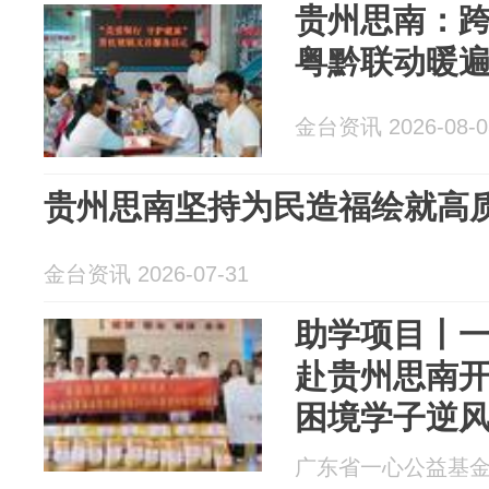
贵州思南：
粤黔联动暖
金台资讯 2026-08-0
贵州思南坚持为民造福绘就高
金台资讯 2026-07-31
助学项目丨
赴贵州思南
困境学子逆
广东省一心公益基金会 2