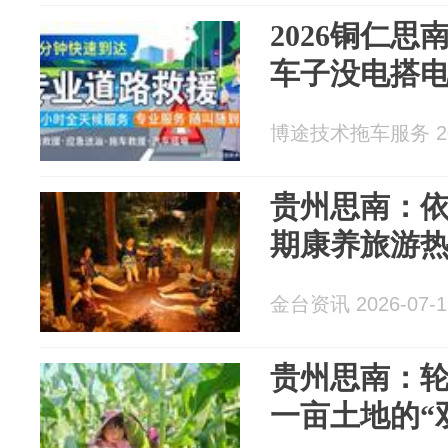
2026铜仁思
车子没电搭
博途技术拖车服务 202
贵州思南：
期康养旅游
金台资讯 2026-07-1
贵州思南：轮
一亩土地的“