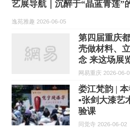
艺展导航｜沉醉于“晶蓝青莲”
逸苑雅趣 2026-06-05
第四届重庆
壳做材料、
念 来这场展
风景”
网易重庆 2026-06-0
娄江梵韵 | 
▪张剑大漆艺
验课
同觉寺 2026-06-02