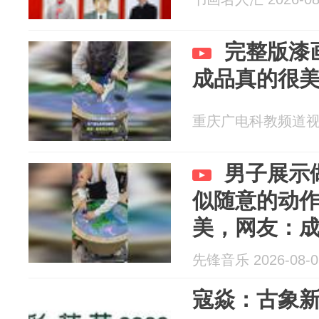
完整版漆
成品真的很
重庆广电科教频道视频部
男子展示
似随意的动
美，网友：
惊讶了
先锋音乐 2026-08-0
寇焱：古象新析