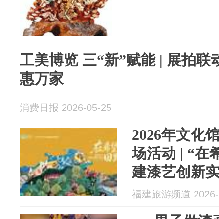
工美博览 三“新”赋能 | 展拍
惠万家
消费日报 2026-05-25
2026年文
场活动 | “
建漆艺创新实
相
福建旅游频道 2026-0