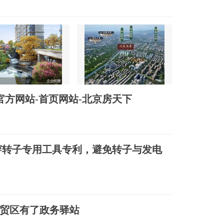
官方网站-首页网站-北京房天下
穿转子专用工具专利，避免转子与发电
贸区有了政务驿站