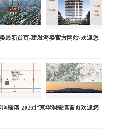
发海晏最新首页-建发海晏官方网站-欢迎您
华润臻澐-2026北京华润臻澐首页欢迎您