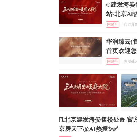
®建发海晏
站-北京AI
网易号
官方开发
华润臻云(售
首页欢迎您
网易号
售楼处营销
♏北京建发海晏售楼处☎️-官
京房天下@AI热搜✨✅