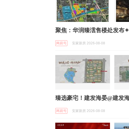
聚焦：华润臻澐售楼处发布✦
网易号
安家新房 2026-08-08
臻选豪宅！建发海晏@建发
网易号
安家新房 2026-08-08