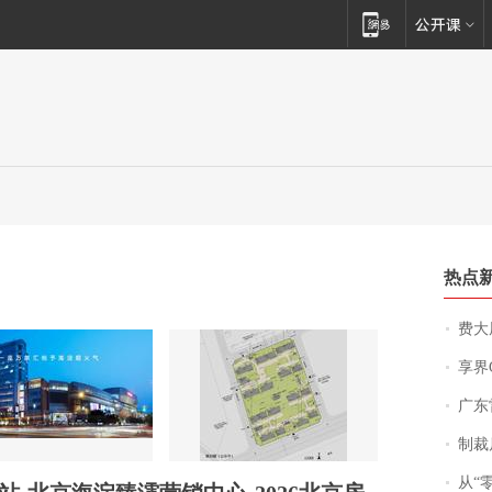
热点
费大厨
享界
广东雷州
制裁
从“零风