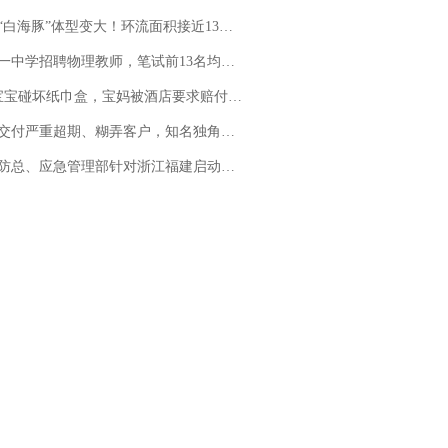
白海豚”体型变大！环流面积接近13个浙江那么大
招聘物理教师，笔试前13名均遭淘汰？教育局：已叫停招聘，成立调查组全面核查
坏纸巾盒，宝妈被酒店要求赔付924元！三亚一酒店回复：骨瓷定制！网友一查价格，吵翻了
期、糊弄客户，知名独角兽车企创始人回应：都没证据，将依法采取措施，“本人长期与美国交管局保持沟通，对方表示肯定”
总、应急管理部针对浙江福建启动防汛防台风四级应急响应