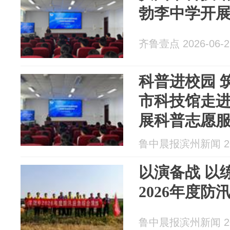
勃李中学开
齐鲁壹点 2026-06-2
科普进校园 
市科技馆走
展科普志愿
鲁中晨报滨州新闻 202
以演备战 以
2026年度
鲁中晨报滨州新闻 202