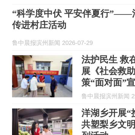
“科学度中伏 平安伴夏行”—
传进村庄活动
鲁中晨报滨州新闻 2026-07-29
法护民生 救
展《社会救
策“面对面”
鲁中晨报滨州新闻 202
洋湖乡开展“
共塑梨乡文明