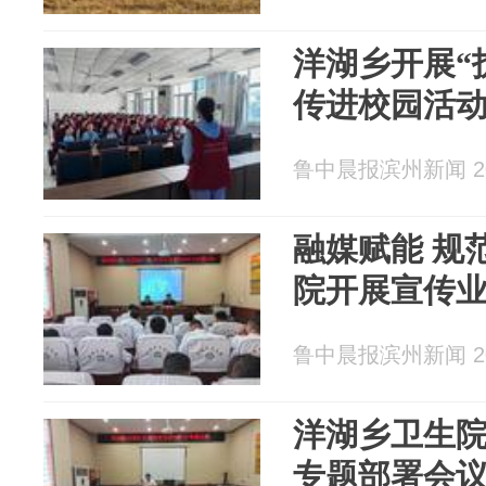
洋湖乡开展“护
传进校园活
鲁中晨报滨州新闻 202
融媒赋能 规
院开展宣传
鲁中晨报滨州新闻 202
洋湖乡卫生
专题部署会