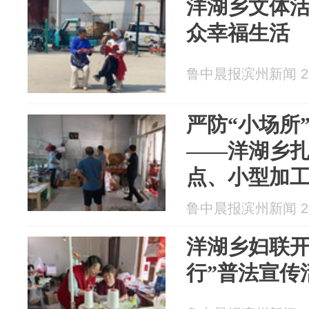
洋湖乡文体活
众幸福生活
鲁中晨报滨州新闻 202
严防“小场所
——洋湖乡
点、小型加
排查整治行
鲁中晨报滨州新闻 202
洋湖乡妇联开
行”普法宣传