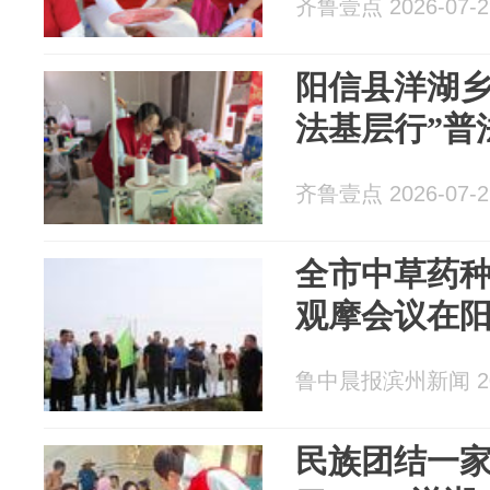
齐鲁壹点 2026-07-2
阳信县洋湖乡
法基层行”普
齐鲁壹点 2026-07-2
全市中草药
观摩会议在
鲁中晨报滨州新闻 202
民族团结一家