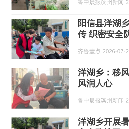
鲁中晨报滨州新闻 202
阳信县洋湖
传 织密安全
齐鲁壹点 2026-07-2
洋湖乡：移风
风润人心
鲁中晨报滨州新闻 202
洋湖乡开展暑