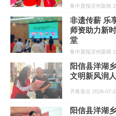
鲁中晨报滨州新闻 202
非遗传薪 乐
师资助力新
堂
鲁中晨报滨州新闻 202
阳信县洋湖
文明新风润
齐鲁壹点 2026-07-2
阳信县洋湖