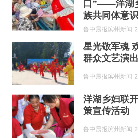
口”——洋湖
族共同体意识
鲁中晨报滨州新闻 202
星光敬军魂 
群众文艺演
鲁中晨报滨州新闻 202
洋湖乡妇联
策宣传活动
鲁中晨报滨州新闻 202