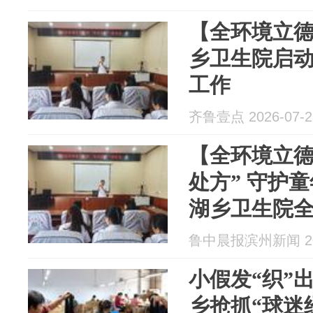
【全环境立
乡卫生院启
工作
齐鲁壹点 2026-07-2
【全环境立德
处方” 守护
湖乡卫生院全
童益智玩具
鲁中晨报滨州新闻 202
小假发“织”
乡抢抓“球迷