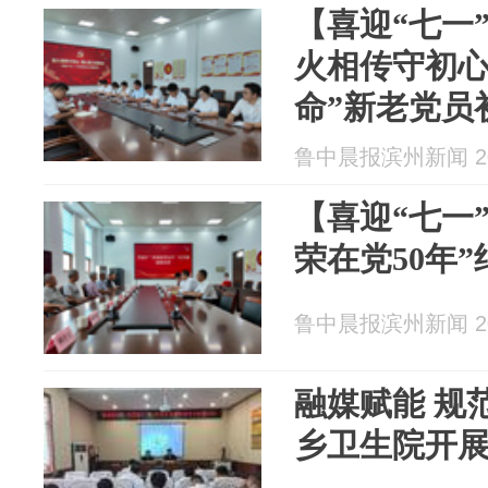
【喜迎“七一
火相传守初心
命”新老党员
鲁中晨报滨州新闻 202
【喜迎“七一
荣在党50年
鲁中晨报滨州新闻 202
融媒赋能 规
乡卫生院开