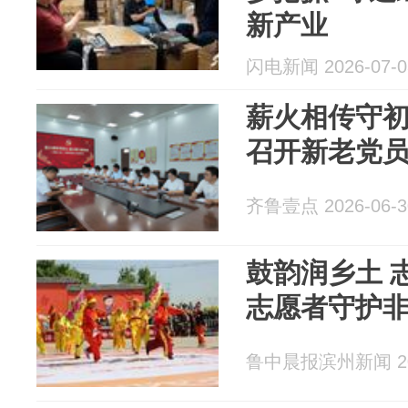
新产业
闪电新闻 2026-07-0
薪火相传守
召开新老党
齐鲁壹点 2026-06-3
鼓韵润乡土 
志愿者守护
鲁中晨报滨州新闻 202