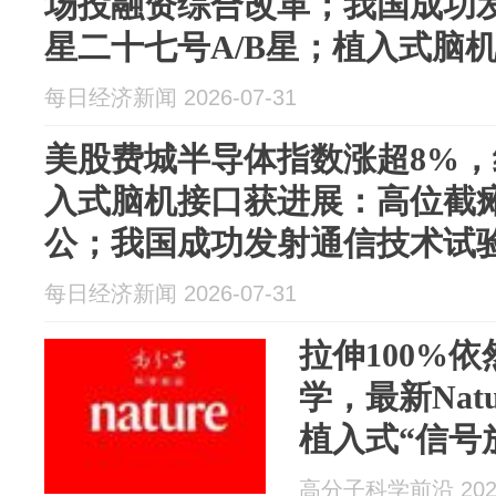
场投融资综合改革；我国成功
星二十七号A/B星；植入式脑
截瘫患者实现“脑控”办公
每日经济新闻 2026-07-31
美股费城半导体指数涨超8%，
入式脑机接口获进展：高位截瘫
公；我国成功发射通信技术试验
星——《投资早参》
每日经济新闻 2026-07-31
拉伸100%
学，最新Natur
植入式“信号
更清晰
高分子科学前沿 2026