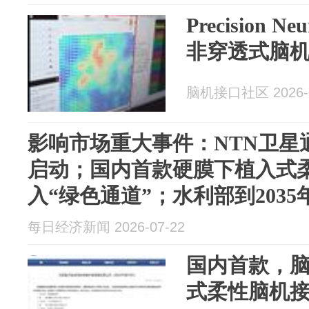
Precision N
非穿透式脑
脑机接口社区 2026-0
影响市场重大事件：NTN卫星
启动；国内首款硬膜下植入式
入“绿色通道”；水利部到203
利遥感卫星应用体系
每日经济新闻 2026-07-22
国内首款，
式柔性脑机接