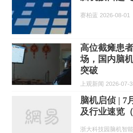
赛柏蓝 2026-08-01
高位截瘫患者
场，国内脑
突破
上观新闻 2026-07-3
脑机启侦 | 
及行业速览（0
浙大科技园脑机智能产业