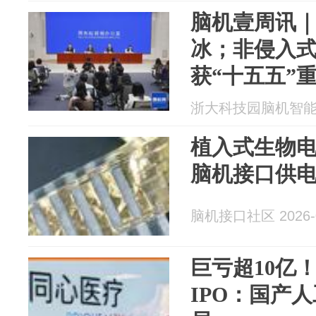
脑机壹周讯｜
冰；非侵入
获“十五五”
企业再获融
浙大科技园脑机智能产业
植入式生物
脑机接口供
脑机接口社区 2026-0
巨亏超10亿
IPO：国产