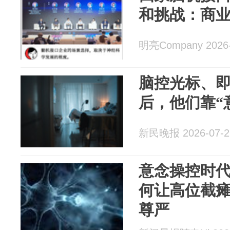
和挑战：商
明亮Company 2026-
脑控光标、
后，他们靠“
新民晚报 2026-07-2
意念操控时
何让高位截瘫
尊严