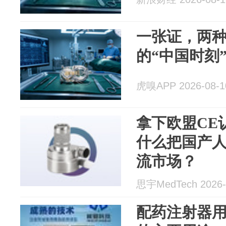
一张证，两
的“中国时刻
虎嗅APP 2026-08-1
拿下欧盟CE
什么把国产
流市场？
思宇MedTech 2026-
配药注射器