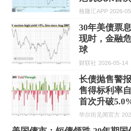
格隆汇APP 2026-05
30年美债票息
现时，金融
球
财联社 2026-05-14
长债抛售警报
售得标利率自
首次升破5.0
华尔街见闻官方 2026
美国债市：短债领跌 20年期