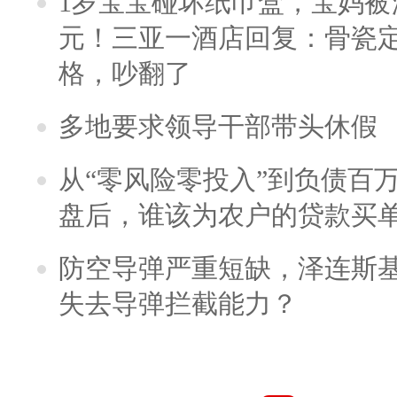
1岁宝宝碰坏纸巾盒，宝妈被酒
元！三亚一酒店回复：骨瓷
格，吵翻了
多地要求领导干部带头休假
从“零风险零投入”到负债百
盘后，谁该为农户的贷款买
防空导弹严重短缺，泽连斯
失去导弹拦截能力？