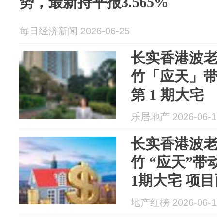
势，最新持平报3.565%
每日经济新闻 2026-06-25
长实香港波
竹「应天」
第 1 期大宅
乐居地产 2026-06-1
长实香港波
竹 “应天”
1期大宅 项
逾9.5亿港元
地产红榜 2026-06-1