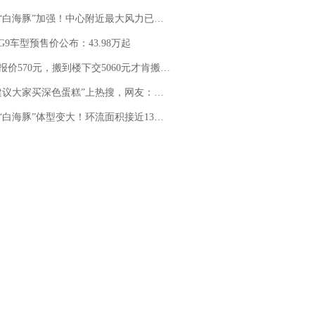
白海豚”加强！中心附近最大风力已达15级 最新研判
G9车型预售价公布：43.98万起
价570元，搬到楼下交5060元才肯搬上楼！女子傻眼了……
建议大家买深色蛋糕”上热搜，网友：天塌了！
白海豚”体型变大！环流面积接近13个浙江那么大