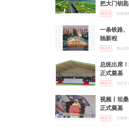
把大门钥匙
网易号
鱼语昱雨轩
一条铁路、
驰新程
网易号
唐山你好 
总统出席！
正式奠基
网易号
动态宝 2
视频丨坦桑
正式奠基
网易号
北青网-北