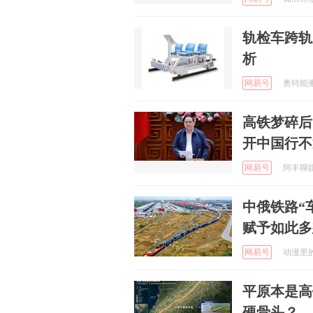
轨检车跨轨
析
网易号
奥特能搬运
高铁梦碎后
开中国行不
网易号
阿丰聊娱 
中俄铁路“
赋予如此多
网易号
动漫里的童
平原本是高
硬骨头？