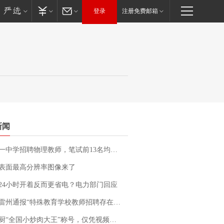
登录
注册免费邮箱
新闻
招聘物理教师，笔试前13名均遭淘汰？教育局：已叫停招聘，成立调查组全面核查
表面最高分辨率图像来了
24小时开着反而更省电？电力部门回应
通报“特殊教育学校教师招聘存在违规行为”：已启动问责程序 副校长被停职
“全国小炒肉大王”称号，仅凭视频评出？中国烹饪协会回应