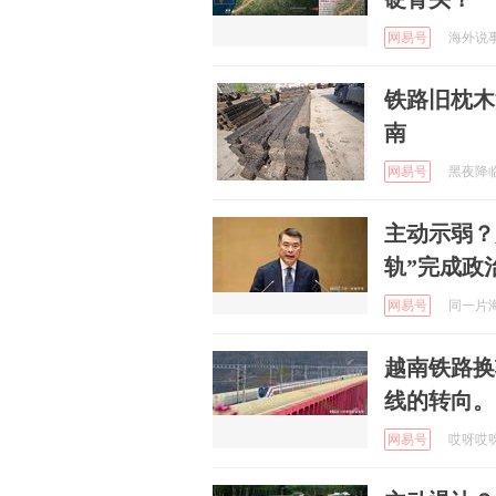
网易号
海外说事 
铁路旧枕木
南
网易号
黑夜降临 
主动示弱？
轨”完成政
网易号
同一片海空
越南铁路换
线的转向。
网易号
哎呀哎呀看