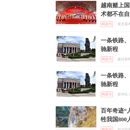
越南赌上国
术都不在自
网易号
夜里看海 
一条铁路、
驰新程
网易号
极目新闻 
一条铁路、
驰新程
网易号
新华社 2
百年奇迹“
牲我国800
网易号
知法而形 