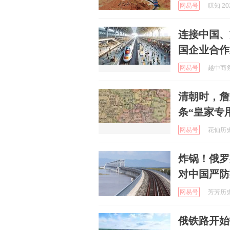
网易号
叹知 202
连接中国、
国企业合作
网易号
越中商务 
清朝时，詹
条“皇家专
网易号
花仙历史说
炸锅！俄罗
对中国严防
网易号
芳芳历史烩
俄铁路开始