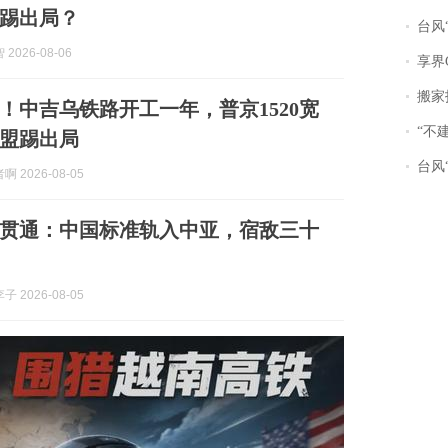
踢出局？
台风“
2026-08-06
享界
搬家报
！中吉乌铁路开工一年，普京1520宽
“不
盟踢出局
台风“
 2026-08-05
贯通：中国标准轨入中亚，宿敌三十
 2026-08-05