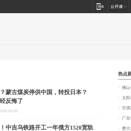
热点
佛山一中学
？蒙古煤炭停供中国，转投日本？
太阳
经反悔了
空调
026-08-06
广东雷州
！中吉乌铁路开工一年俄方1520宽轨
费大厨