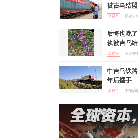
被吉乌结盟
网易号
通鉴史智 
后悔也晚了
轨被吉乌结
网易号
安珈使者啊
中吉乌铁路
年后握手
网易号
不甜的李子