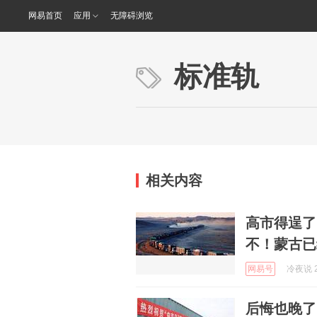
网易首页
应用
无障碍浏览
标准轨
相关内容
高市得逞了
不！蒙古已
网易号
冷夜说 2
后悔也晚了