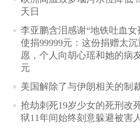
天日
李亚鹏含泪感谢“地铁吐血女
使捐99999元：这份捐赠太
愿，个人向胡心瑶和她的病友之
元
美国解除了与伊朗相关的制
抢劫刺死19岁少女的死刑改
狱11年间始终刻意躲避被害