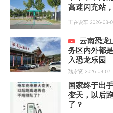
高速闪充站
正在说车 2026-08-0
云南恐龙
务区内外都
入恐龙乐园
魏永贤 2026-08-07
国家终于出
变天，以后
了？