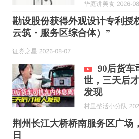
华庭讲美食 2026-08
勘设股份获得外观设计专利授
云筑・服务区综合体）”
证券之星 2026-08-07
90后货
世，三天后
发现
村里整活小分队 2026
荆州长江大桥桥南服务区广场，
日