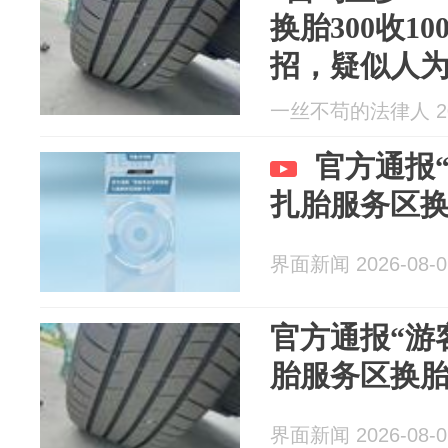
换胎300收1
招，疑似人
反映，对方
一丝不苟的法律人 202
官方通报
扎胎服务区换
界面新闻 2026-08-0
官方通报“游
胎服务区换胎
界面新闻 2026-08-0