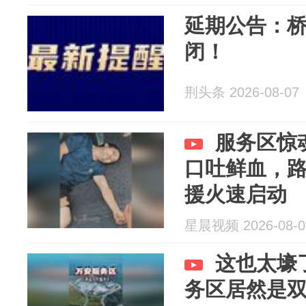
延期公告：
闭！
荆头条 2026-08-07
服务区惊
口吐鲜血，
援火速启动
星晨视频 2026-08-0
这也太壕
务区居然是