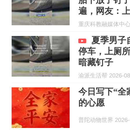
遍，网友：
真的含金量
重庆科教融媒体中心 20
夏季男子
停车，上厕
暗藏钉子
渝派生活帮 2026-08
今日写下“全
的心愿
普陀动物世界 2026-0