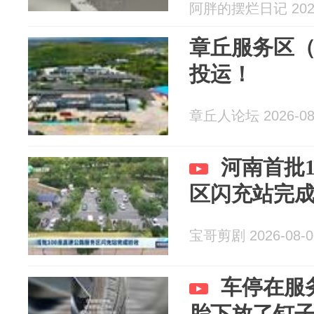
阿胖的摆烂日记 2026
章丘服务区
投运！
章丘人论坛 2026-08
河南首批
区闪充站完
宝哥剪剧 2026-08-0
车停在服
胎下放了钉