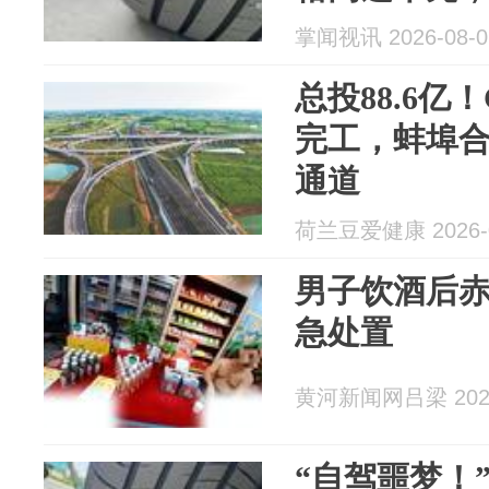
掌闻视讯 2026-08-0
总投88.6亿
完工，蚌埠
通道
荷兰豆爱健康 2026-0
男子饮酒后赤
急处置
黄河新闻网吕梁 2026
“自驾噩梦！