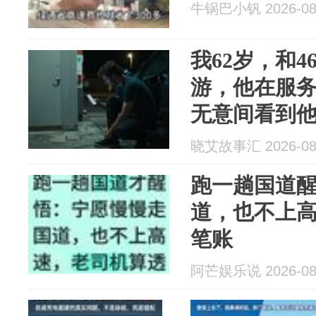
牛锅巴小钒 2026-08
我62岁，和
游，他在服
无意间看到
我连夜开车
晓艾故事汇 2026-08
跑一趟国道
道，也不上
笔账
阿芒娱乐说 2026-08