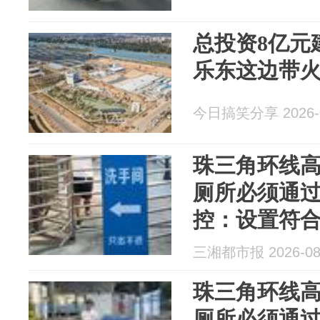
总投资8亿元
乐东这边带
今日搞笑分享 2026-0
珠三角环线
厕所必须通
控：设置符
费，此种设
三湘都市报 2026-08
珠三角环线
厕所必须通