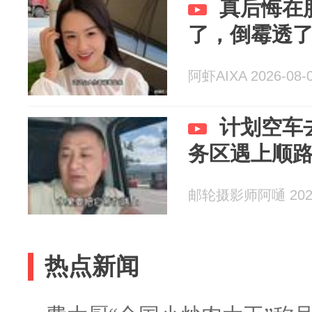
真后悔在
了，倒霉透
阿虾AIXA 2026-08-
计划空车
务区遇上顺
邮轮摄影师阿嗵 2026
热点新闻