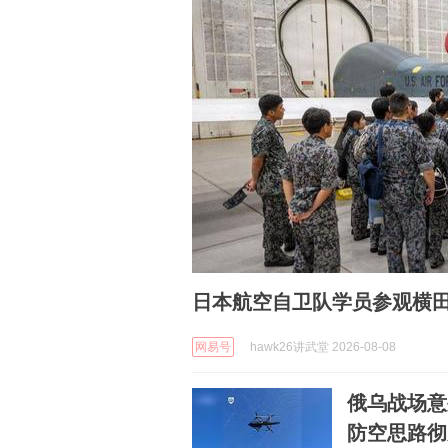
日本航空自卫队学员参观横田基
网易号
hawk26讲武堂 2026-08-08
俄乌战场意
防空思路彻