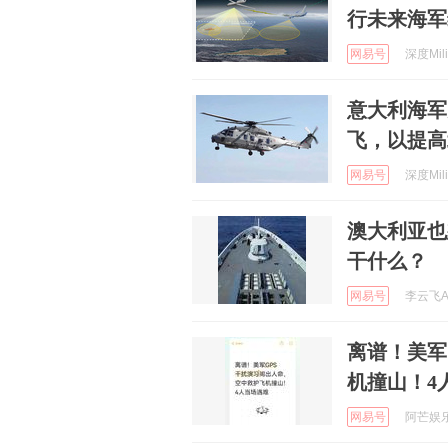
行未来海军
网易号
深度Milit
意大利海军完
飞，以提高
网易号
深度Milit
澳大利亚也
干什么？
网易号
李云飞Afe
离谱！美军
机撞山！4
网易号
阿芒娱乐说