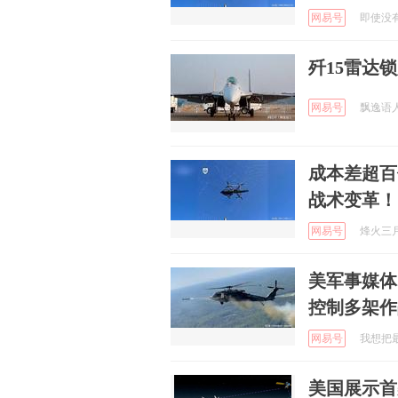
网易号
即使没有换
歼15雷达
网易号
飘逸语人 
成本差超百
战术变革！
网易号
烽火三月佳
美军事媒体
控制多架作
网易号
我想把最
美国展示首架