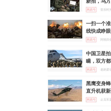
新招，乌方
网易号
音乐时光的
一扫一个准
线快成睁眼
网易号
阿嘵田侃故
中国卫星拍
瞒，双方都
网易号
老鹈爱说事
黑鹰变身蜂
直升机获新
网易号
止戈军是我