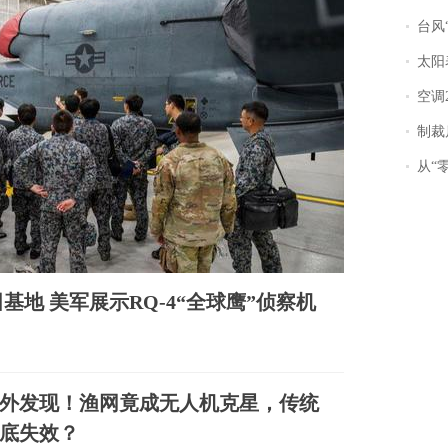
台风“
太阳
空调
制裁
从“零风
地 美军展示RQ-4“全球鹰”侦察机
外发现！渔网竟成无人机克星，传统
底失效？