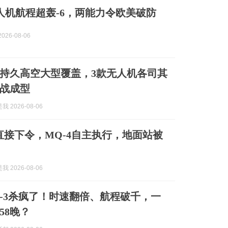
无人机航程超轰-6，两能力令欧美破防
026-08-06
持久高空大型覆盖，3款无人机各司其
战成型
 2026-08-06
员直接下令，MQ-4自主执行，地面站被
 2026-08-06
-3杀疯了！时速翻倍、航程破千，一
358晚？