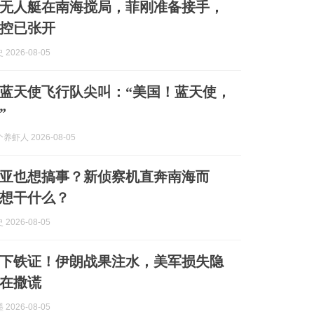
无人艇在南海搅局，菲刚准备接手，
控已张开
2026-08-05
蓝天使飞行队尖叫：“美国！蓝天使，
”
虾人 2026-08-05
亚也想搞事？新侦察机直奔南海而
想干什么？
2026-08-05
下铁证！伊朗战果注水，美军损失隐
在撒谎
2026-08-05