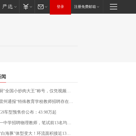
登录
注册免费邮箱
新闻
“全国小炒肉大王”称号，仅凭视频评出？中国烹饪协会回应
通报“特殊教育学校教师招聘存在违规行为”：已启动问责程序 副校长被停职
G9车型预售价公布：43.98万起
招聘物理教师，笔试前13名均遭淘汰？教育局：已叫停招聘，成立调查组全面核查
白海豚”体型变大！环流面积接近13个浙江那么大