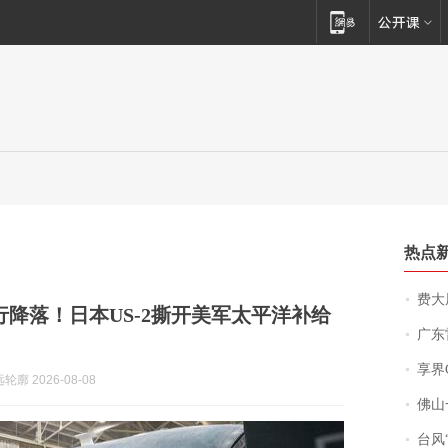
热点
费大厨
行降落！日本US-2撕开美军太平洋补给
广东雷州
享界
廓 2026-08-08
佛山一中学
台风“