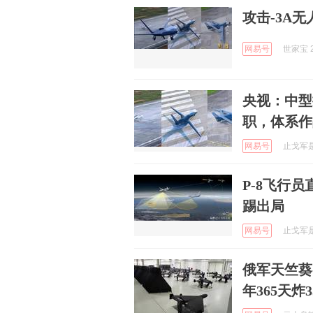
攻击-3A
网易号
世家宝 2
央视：中型
职，体系作
网易号
止戈军是我
P-8飞行
踢出局
网易号
止戈军是我
俄军天竺葵
年365天炸