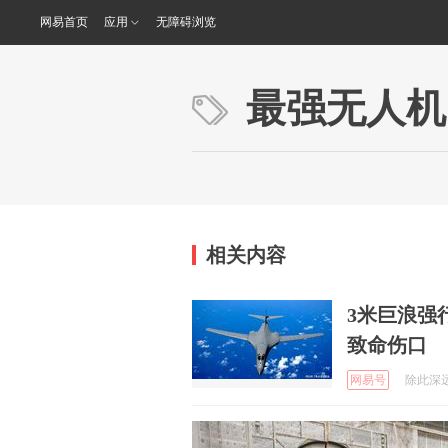
网易首页
应用
无障碍浏览
最强无人机
相关内容
3米巨浪强
致命伤口
网易号
除此深远轮