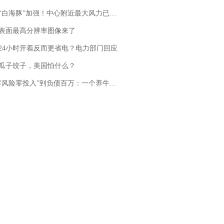
白海豚”加强！中心附近最大风力已达15级 最新研判
表面最高分辨率图像来了
24小时开着反而更省电？电力部门回应
瓜子饺子，美国怕什么？
险零投入”到负债百万：一个养牛项目崩盘后，谁该为农户的贷款买单丨红星调查