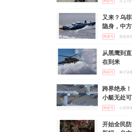
网易号
云上乌托邦
又来？乌菲
隐身，中方
网易号
面包夹知识
从黑鹰到直
在到来
网易号
林子说事 
跨界绝杀！
小艇无处可
网易号
心也简单 
开始全民防