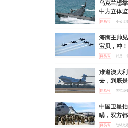
乌克兰想靠
中方立体监
网易号
小莜读史 
海鹰主帅见
宝贝，冲！
网易号
我是一个养
难道澳大利
去，到底是
网易号
老范谈史 
中国卫星拍
瞒，双方都
网易号
战域笔墨 