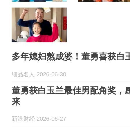
多年媳妇熬成婆！董勇喜获白
细品名人 2026-06-30
董勇获白玉兰最佳男配角奖，
来
新浪财经 2026-06-27