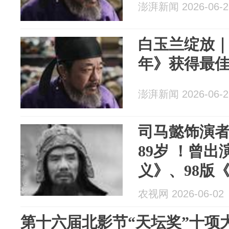
澎湃新闻 2026-06-2
白玉兰绽放
年》获得最
澎湃新闻 2026-06-2
司马懿饰演
89岁 ！曾出
义》、98版
家喻户晓，
农视网 2026-06-02
角奖
第十六届北影节“天坛奖”十项