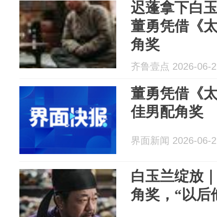
迟蓬拿下白
董勇凭借《
角奖
齐鲁壹点 2026-06-2
董勇凭借《
佳男配角奖
界面新闻 2026-06-2
白玉兰绽放
角奖，“以后