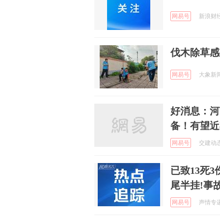
网易号
新浪财经 
伐木除草感
网易号
大象新闻 
好消息：河
备！有望近
网易号
交建动态 
已致13死
尾半挂!事
网易号
声情专递 