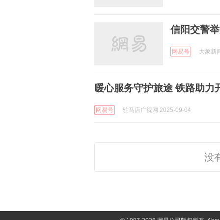
信阳交警举
网易号
大象新闻 
暖心服务守护旅途 铁路助力
网易号
驻马店广视网 2025-09-04
没