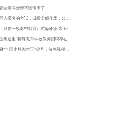
表面最高分辨率图像来了
万人报名的考试，成绩全部作废，公平么？
只要一枚命中就能让航母瘫痪 轰-6J实力有多强？
通报“特殊教育学校教师招聘存在违规行为”：已启动问责程序 副校长被停职
“全国小炒肉大王”称号，仅凭视频评出？中国烹饪协会回应