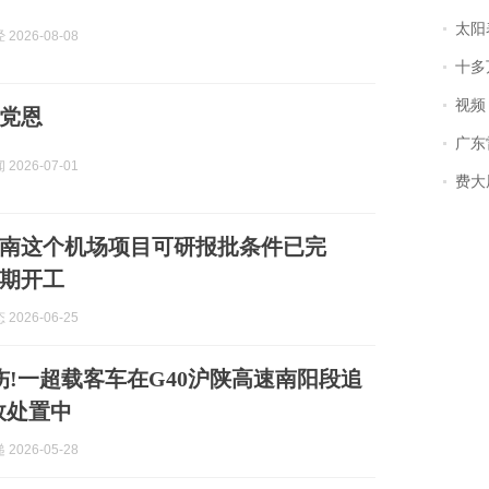
太阳
2026-08-08
十多
视频丨
党恩
广东雷州
2026-07-01
费大厨
南这个机场项目可研报批条件已完
期开工
2026-06-25
3伤!一超载客车在G40沪陕高速南阳段追
故处置中
2026-05-28