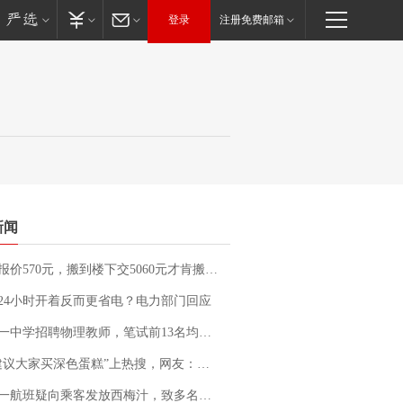
登录
注册免费邮箱
新闻
价570元，搬到楼下交5060元才肯搬上楼！女子傻眼了……
24小时开着反而更省电？电力部门回应
招聘物理教师，笔试前13名均遭淘汰？教育局：已叫停招聘，成立调查组全面核查
建议大家买深色蛋糕”上热搜，网友：天塌了！
客发放西梅汁，致多名乘客在飞行途中排队上厕所！乘客：机上100多人只有2个厕所；客服回应：并非每架飞机都会发放西梅汁