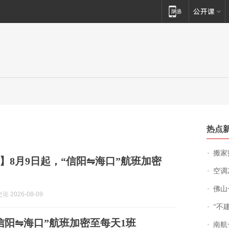
热点
搬家报
】8月9日起，“信阳⇋海口”航班加密
空调
佛山一中学
 2026-08-09
“不
信阳⇋海口”航班加密至每天1班
南航一航班疑向乘