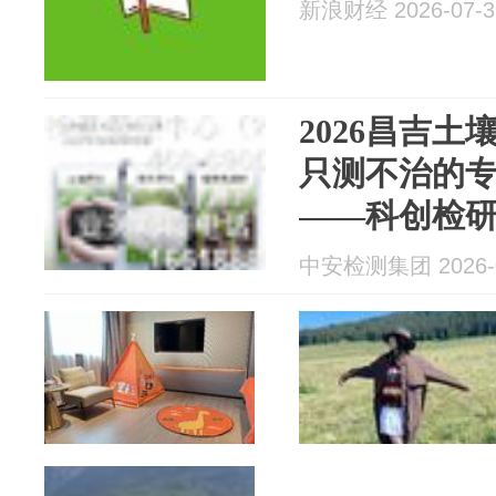
新浪财经 2026-07-3
2026昌吉
只测不治的
——科创检
测
中安检测集团 2026-0