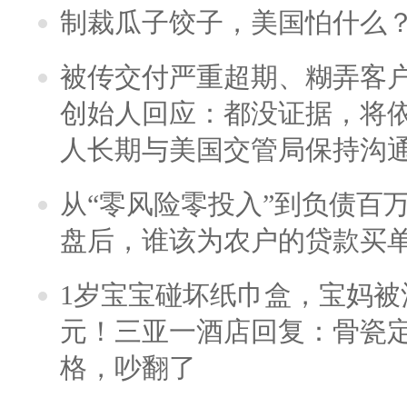
制裁瓜子饺子，美国怕什么
被传交付严重超期、糊弄客
创始人回应：都没证据，将依
人长期与美国交管局保持沟通
从“零风险零投入”到负债百
盘后，谁该为农户的贷款买
1岁宝宝碰坏纸巾盒，宝妈被酒
元！三亚一酒店回复：骨瓷
格，吵翻了