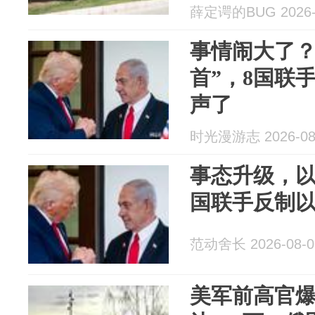
薛定谔的BUG 2026-
事情闹大了？
首”，8国联
声了
时光漫游志 2026-08
事态升级，
国联手反制
范动舍长 2026-08-0
美军前高官