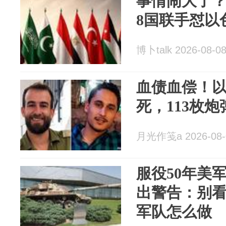
事情闹大了
8国联手怼以
博卜talk 2026-08-0
血债血偿！
死，113枚
月光作笺a 2026-08-
服役50年美
出警告：别
军队怎么做