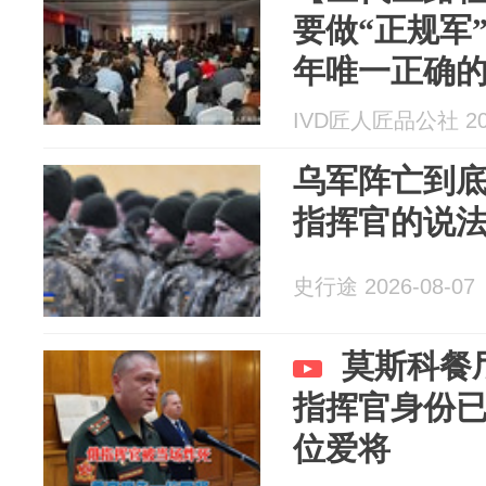
要做“正规军”
年唯一正确
IVD匠人匠品公社 202
乌军阵亡到
指挥官的说
史行途 2026-08-07
莫斯科餐
指挥官身份
位爱将