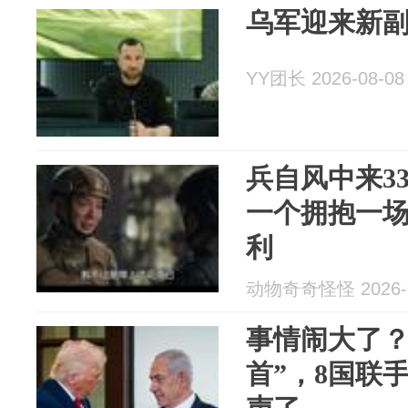
乌军迎来新
YY团长 2026-08-08
兵自风中来33
一个拥抱一
利
动物奇奇怪怪 2026-0
事情闹大了？
首”，8国联