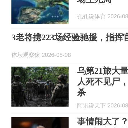
孔孔说体育 2026-08
3老将携223场经验驰援，指
体坛观察猿 2026-08-08
乌第21旅大
人死不见尸
杀
阿讯说天下 2026-08
事情闹大了