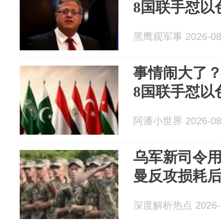
8国联手怼以
黑鹰观军事 2026-08
事情闹大了
8国联手怼以
阿潘小世界 2026-08
乌军新司令
曼反攻损耗
深度解析热点 2026-0