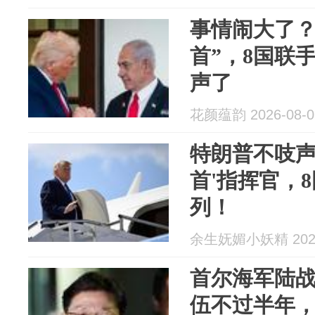
事情闹大了？
首”，8国联
声了
花颜蕴韵 2026-08-0
特朗普不吱声
首'指挥官，
列！
余生妩媚小妖精 2026
首尔海军陆
伍不过半年