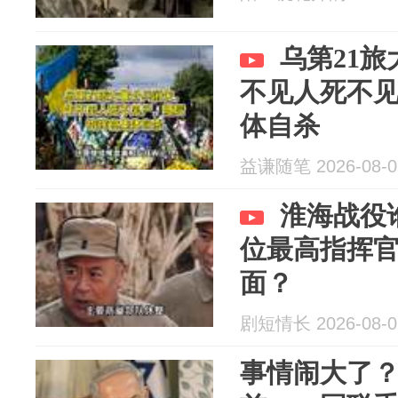
乌第21
不见人死不
体自杀
益谦随笔 2026-08-0
淮海战役
位最高指挥
面？
剧短情长 2026-08-0
事情闹大了？