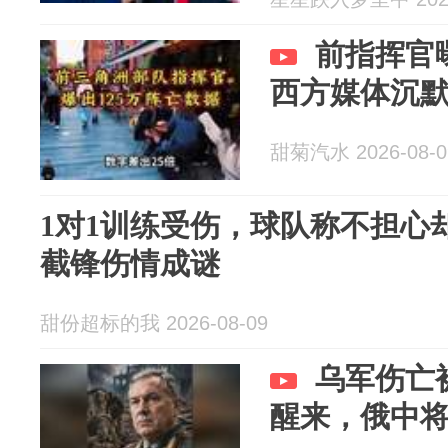
前指挥官
西方媒体沉
甜菊汽水 2026-08-0
1对1训练受伤，球队称不担心
截锋伤情成谜
甜份超标的我 2026-08-09
乌军伤亡
醒来，俄中