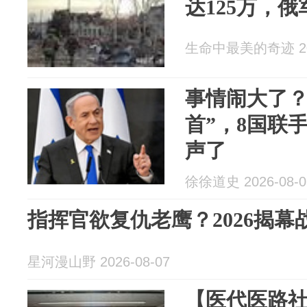
达125万，
生命中最美的奇迹 202
事情闹大了？
首”，8国联
声了
徐徐道史 2026-08-0
指挥官欲复仇老鹰？2026揭幕
星河漫山野 2026-08-07
【医代医路社