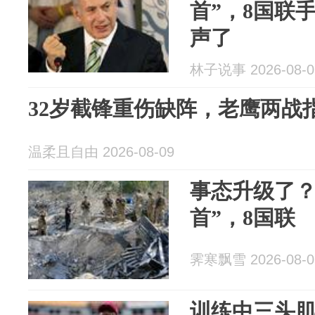
首”，8国联
声了
林子说事 2026-08-0
32岁截锋重伤缺阵，老鹰两战
温柔且自由 2026-08-09
事态升级了？
首”，8国联
霁寒飘雪 2026-08-0
训练中三头