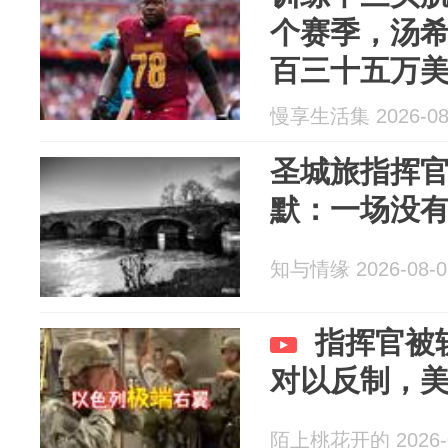
个赛季，汤
百三十五万
慢享生活集 2026-08
圣城旅指挥
默：一场没
知与情缘 2026-08-0
指挥官被
对以反制，
陌上桃花开的 2026-0