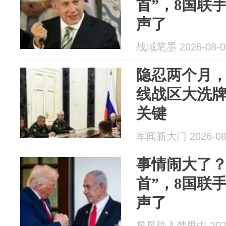
首”，8国联
声了
战域笔墨 2026-08-0
隐忍两个月
线战区大洗
关键
军闻新大门 2026-08
事情闹大了？
首”，8国联
声了
星星跌入梦里中 2026