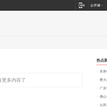
热点
享界
有更多内容了
费大厨
广东雷州
佛山一中学
台风“