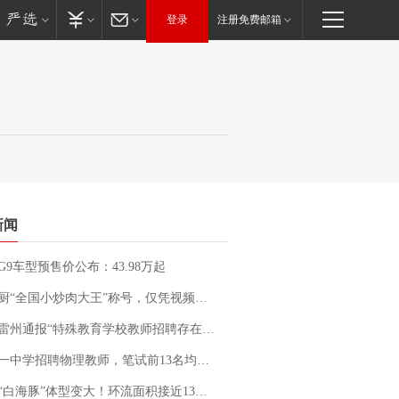
登录
注册免费邮箱
新闻
G9车型预售价公布：43.98万起
“全国小炒肉大王”称号，仅凭视频评出？中国烹饪协会回应
通报“特殊教育学校教师招聘存在违规行为”：已启动问责程序 副校长被停职
招聘物理教师，笔试前13名均遭淘汰？教育局：已叫停招聘，成立调查组全面核查
白海豚”体型变大！环流面积接近13个浙江那么大