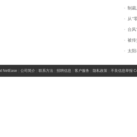
制裁
从“零风
台风“
被传交付严重超
太阳
t NetEase
|
公司简介
|
联系方法
|
招聘信息
|
客户服务
|
隐私政策
|
不良信息举报 Comp