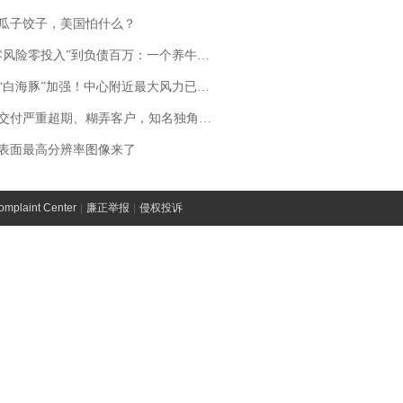
瓜子饺子，美国怕什么？
险零投入”到负债百万：一个养牛项目崩盘后，谁该为农户的贷款买单丨红星调查
白海豚”加强！中心附近最大风力已达15级 最新研判
期、糊弄客户，知名独角兽车企创始人回应：都没证据，将依法采取措施，“本人长期与美国交管局保持沟通，对方表示肯定”
表面最高分辨率图像来了
laint Center
|
廉正举报
|
侵权投诉