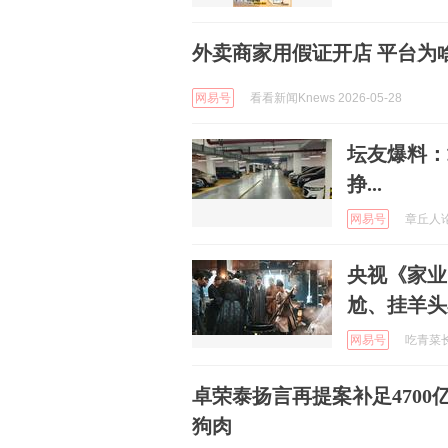
外卖商家用假证开店 平台为
网易号
看看新闻Knews 2026-05-28
坛友爆料：
挣...
网易号
章丘人论坛
央视《家业
尬、挂羊头
网易号
吃青菜长高
卓荣泰扬言再提案补足470
狗肉