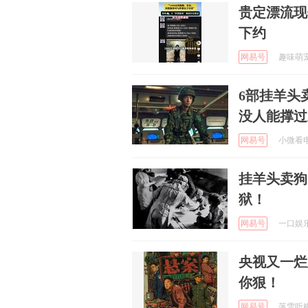
贵定漂流现
下约
网易号
趣味萌宠的
6部挂羊头
没人能撑过
网易号
小微看电影
挂羊头卖狗
狱！
网易号
一口娱乐 
央视又一烂
你狠！
网易号
落雪听梅a