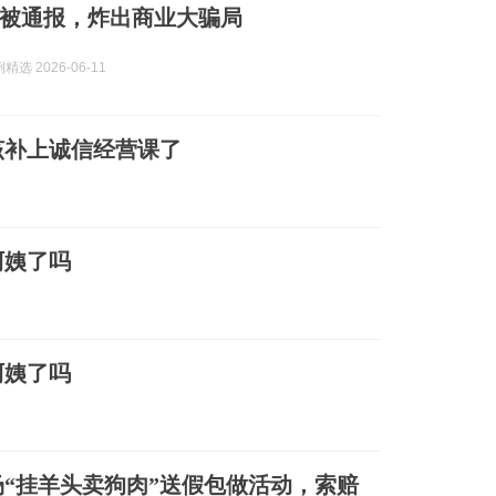
”被通报，炸出商业大骗局
选 2026-06-11
该补上诚信经营课了
阿姨了吗
阿姨了吗
场“挂羊头卖狗肉”送假包做活动，索赔