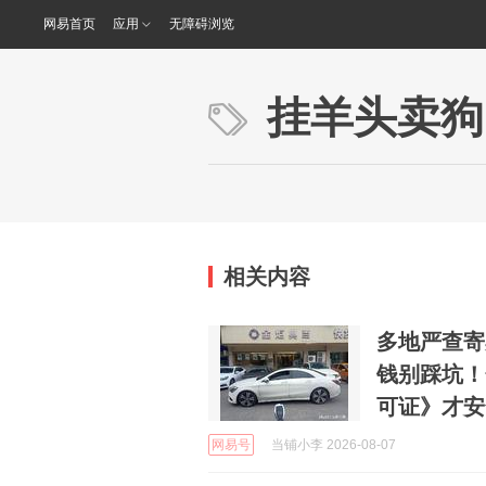
网易首页
应用
无障碍浏览
挂羊头卖狗
相关内容
多地严查寄
钱别踩坑！
可证》才安
网易号
当铺小李 2026-08-07