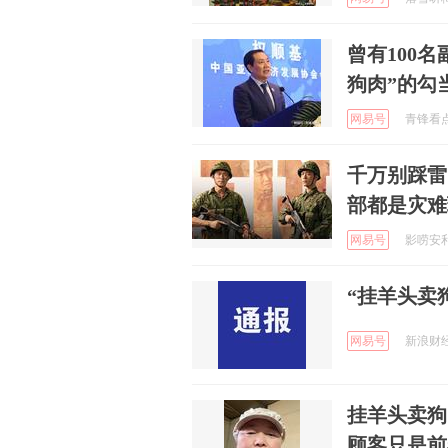
曾有100
狗肉”的勾
网易号
青锋看点 
千万别踩雷
部都是灾难
网易号
影唠安利社
“挂羊头卖
网易号
新浪财经 
挂羊头卖狗
顾客只是前