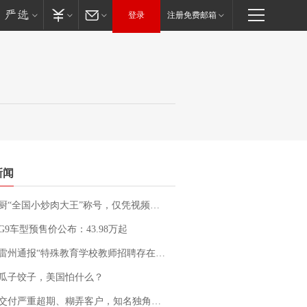
登录
注册免费邮箱
新闻
“全国小炒肉大王”称号，仅凭视频评出？中国烹饪协会回应
G9车型预售价公布：43.98万起
通报“特殊教育学校教师招聘存在违规行为”：已启动问责程序 副校长被停职
瓜子饺子，美国怕什么？
期、糊弄客户，知名独角兽车企创始人回应：都没证据，将依法采取措施，“本人长期与美国交管局保持沟通，对方表示肯定”