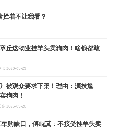
啥拦着不让我看？
章丘这物业挂羊头卖狗肉！啥钱都敢
 2026-05-23
》被观众要求下架！理由：演技尴
卖狗肉！
 2026-05-20
0亿军购缺口，傅崐萁：不接受挂羊头卖