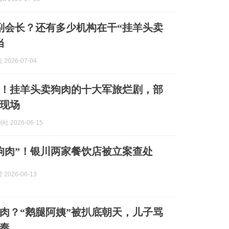
名副会长？还有多少机构在干“挂羊头卖
当
2026-07-04
！挂羊头卖狗肉的十大军旅烂剧，部
现场
 2026-06-15
狗肉”！银川两家餐饮店被立案查处
2026-06-13
肉？“鹅腿阿姨”被扒底朝天，儿子骂
奏