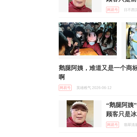
网易号
日不西沉 
鹅腿阿姨，难道又是一个商
啊
网易号
英雄稚气 2026-06-12
“鹅腿阿姨
顾客只是冰
网易号
翡翠清泉 