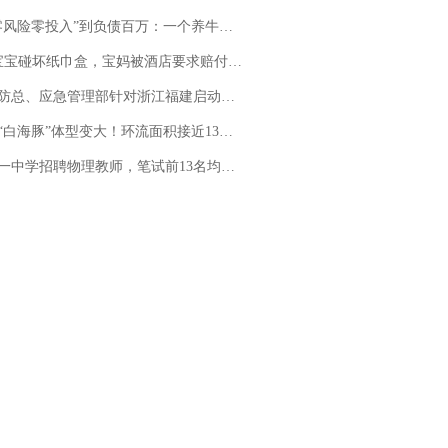
险零投入”到负债百万：一个养牛项目崩盘后，谁该为农户的贷款买单丨红星调查
坏纸巾盒，宝妈被酒店要求赔付924元！三亚一酒店回复：骨瓷定制！网友一查价格，吵翻了
总、应急管理部针对浙江福建启动防汛防台风四级应急响应
白海豚”体型变大！环流面积接近13个浙江那么大
招聘物理教师，笔试前13名均遭淘汰？教育局：已叫停招聘，成立调查组全面核查