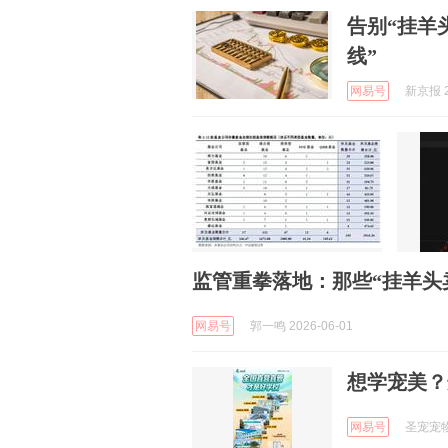
告别“挂羊
线”
网易号
新京报 2
监管重拳落地：那些“挂羊头
网易号
郭一鸣 2026-06-01
想学宠美？
网易号
圣宠宠物官