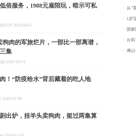
低俗服务，1988元雇陪玩，暗示可私
从“零风
1岁宝宝碰
日常 2026-08-07
国家防
台风“
卖狗肉的军旅烂片，一部比一部离谱，
三集
佛山一中学
 2026-08-03
肉！“防疫给水”背后藏着的吃人地
2026-07-09
剧出炉，挂羊头卖狗肉，挺过两集算
 2026-07-05