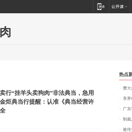
肉
热点
费大厨
卖行“挂羊头卖狗肉”非法典当，急用
享界
金炬典当行提醒：认准《典当经营许
广东雷州
全
制裁
被传交付严重超