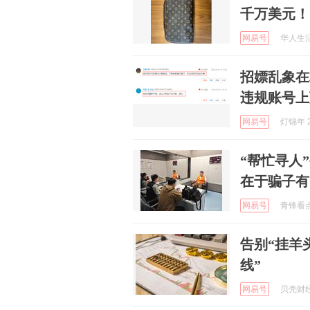
千万美元！
网易号
华人生活网
招嫖乱象在
违规账号上
网易号
灯锦年 2
“帮忙寻人
在于骗子有
网易号
青锋看点 
告别“挂羊
线”
网易号
贝壳财经 