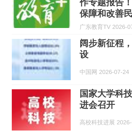
作专题报告！
保障和改善民
报告会第六
广东教育TV 2026-07
阔步新征程
设
中国网 2026-07-24
国家大学科
进会召开
高校科技进展 2026-0