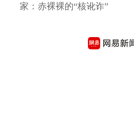
家：赤裸裸的“核讹诈”