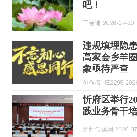
吧！
三晋通 2026-07-30
违规填埋隐
高家会乡羊
象亟待严查
创作者_IE2295 2026
忻府区举行2
践业务骨干
忻州传媒网 2026-07