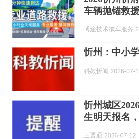
车辆抛锚救
博途技术拖车服务 202
忻州：中小
科教忻闻 2026-07-1
忻州城区202
生明天报名，报
三晋通 2026-07-12