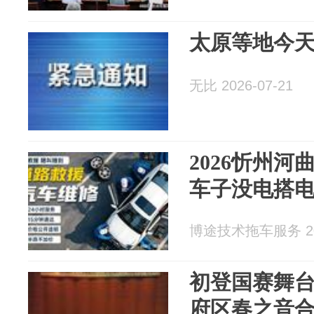
太原等地今
无比 2026-07-21
2026忻州河
车子没电搭
博途技术拖车服务 202
初登国赛舞台
府区春之音