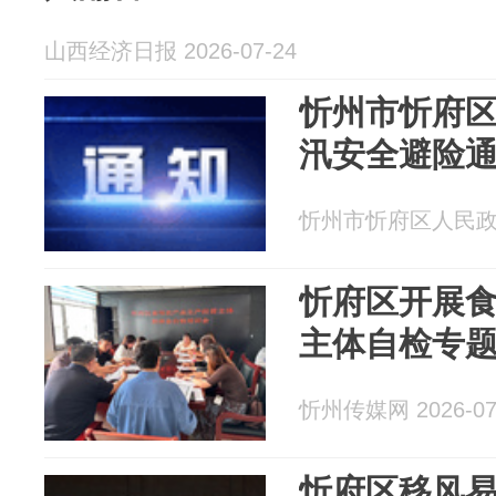
山西经济日报 2026-07-24
忻州市忻府
汛安全避险
忻州市忻府区人民政府 2
忻府区开展
主体自检专
忻州传媒网 2026-07
忻府区移风