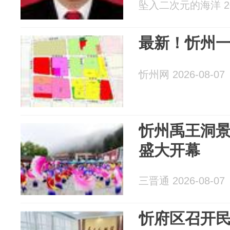
坠入二次元的海洋 202
最新！忻州
忻州网 2026-08-07
忻州禹王洞
盛大开幕
三晋通 2026-08-07
忻府区召开