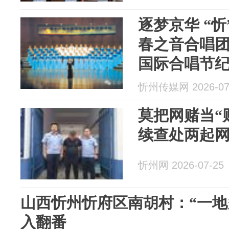
逐梦京华 “
春之音合唱
国际合唱节
忻州传媒网 2026-07
莫把网赌当“
续查处两起
忻州网 2026-07-25
山西忻州忻府区南胡村：“一地
入翻番