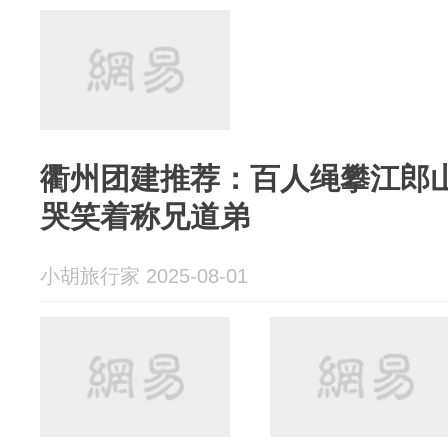
衢州团建推荐：百人绳攀江郎
哭笑着称兄道弟
小胡旅行家 2025-08-01