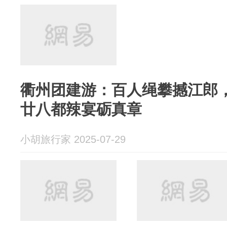
衢州团建游：百人绳攀撼江郎
廿八都辣宴砺真章
小胡旅行家 2025-07-29