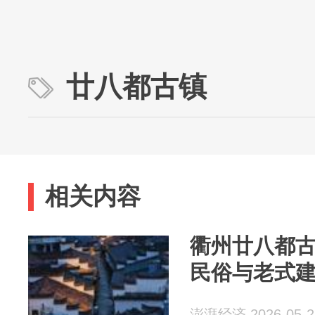
廿八都古镇
相关内容
衢州廿八都
民俗与老式
澎湃经济 2026-05-2