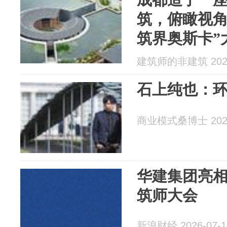
筑，俯瞰视角
筑界奥斯卡”
蚊虫窝！网
建筑师的非建筑 2026
还多…
石上纯也：
商业模式桑博士 2026
华建集团亮相
筑师大会
新浪财经 2026-07-1