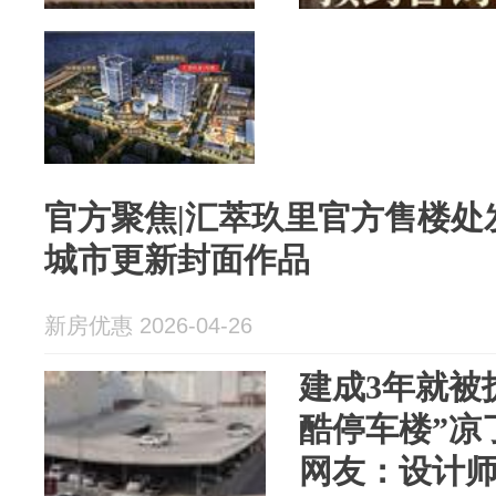
官方聚焦|汇萃玖里官方售楼处
城市更新封面作品
新房优惠 2026-04-26
建成3年就被
酷停车楼”凉
网友：设计