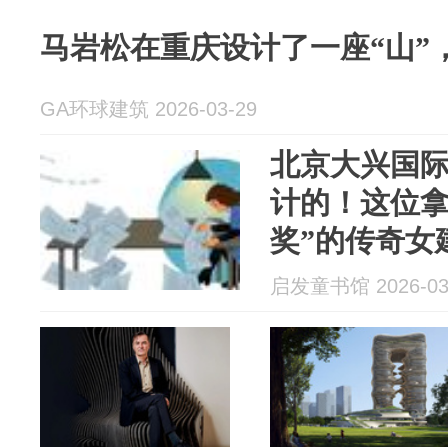
马岩松在重庆设计了一座“山”
GA环球建筑 2026-03-29
北京大兴国
计的！这位拿
奖”的传奇女
记绘本了！
启发童书馆 2026-03