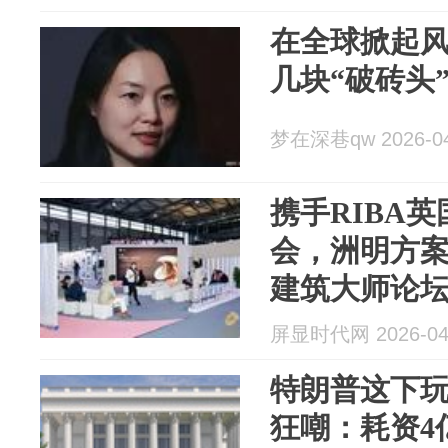
在全球掀起
几块“破砖头
梦在深巷qw 2026-04
携手RIBA
会，洲明方案
建筑大师论
屏显时代网 2026-04
特朗普这下
狂嘲：耗资4