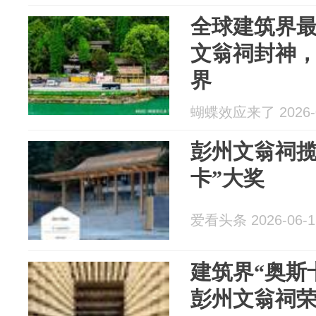
全球建筑界
文翁祠封神
界
蝴蝶效应来了 2026-0
彭州文翁祠揽
卡”大奖
爱看头条 2026-06-1
建筑界“奥斯
彭州文翁祠