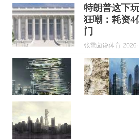
特朗普这下
狂嘲：耗资4
门
张鼋卤说体育 2026-0