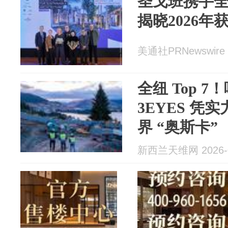
圣戈班携手
揭晓2026年
美通社PRNewswire 2
全纽 Top 
3EYES 凭
界 “奥斯卡”
新西兰天维网 2026-0