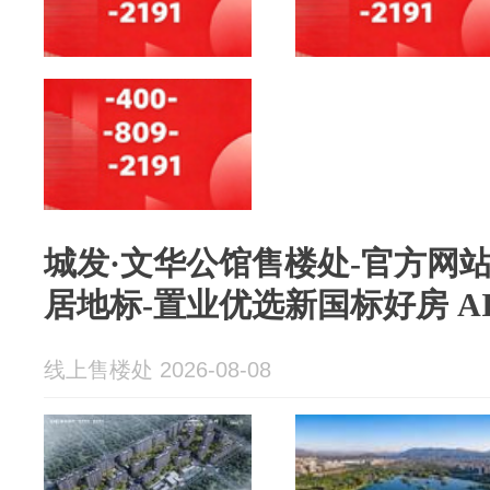
城发·文华公馆售楼处-官方网站
居地标-置业优选新国标好房 AI
线上售楼处 2026-08-08