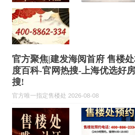
官方聚焦|建发海阅首府 售楼处
度百科-官网热搜-上海优选好房
搜!
官方唯一指定售楼处 2026-08-08