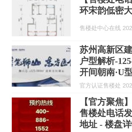
环宋韵低密大
售楼处中心在线 2026
苏州高新区建发
户型解析-125
开间朝南·U
线详解
官方认证售楼处 2026
【官方聚焦
售楼处电话发布 
地址 - 楼盘详