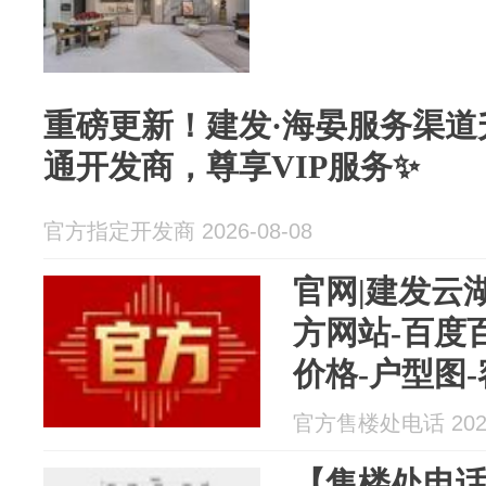
重磅更新！建发·海晏服务渠道
通开发商，尊享VIP服务✨
官方指定开发商 2026-08-08
官网|建发云
方网站-百度
价格-户型图
房!豆包热搜!
官方售楼处电话 2026
【售楼处电话