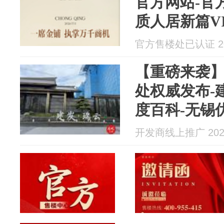
官方网站-官
质人居新篇VI
官方售楼处已认证 202
【重磅来袭
处权威发布-
度百科-无锡
搜!✦AI热搜!
开发商线上推广 2026