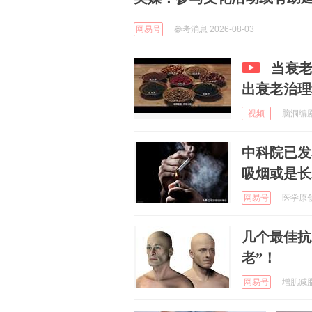
网易号
参考消息 2026-08-03
当衰老
出衰老治理
视频
脑洞编剧小
中科院已发
吸烟或是长
网易号
医学原创故
几个最佳抗
老”！
网易号
增肌减脂 