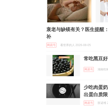
衰老与缺镁有关？医生提醒
补
网易号
看世界的人 2026-08-05
常吃黑豆好
网易号
湖南吃喝玩
少吃肉蛋奶
出蛋白质限
网易号
医诺维 2