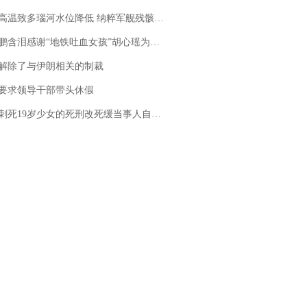
高温致多瑙河水位降低 纳粹军舰残骸重见天日
地铁吐血女孩”胡心瑶为嫣然天使捐99999元：这份捐赠太沉重，尊重其捐赠意愿，个人向胡心瑶和她的病友之家各捐赠99999元
解除了与伊朗相关的制裁
要求领导干部带头休假
19岁少女的死刑改死缓当事人自述：出狱11年间始终刻意躲避被害人家属