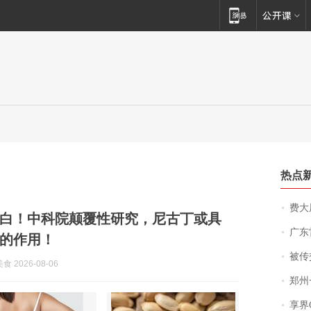
热点
费大厨
白！中科院颠覆性研究，尼古丁或具
广东雷州
的作用！
被传交付严重超
 2026-08-06
郑州一汉堡店
享界