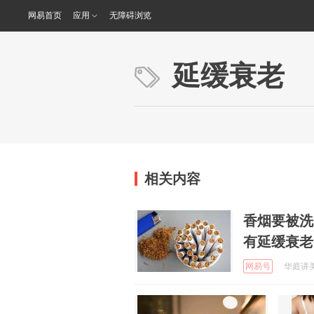
网易首页
应用
无障碍浏览
延缓衰老
相关内容
香烟要被洗
有延缓衰老
网易号
华庭讲美食