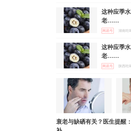
这种应季水
老……
网易号
湖南吃喝玩
这种应季水
老……
网易号
陕西吃喝玩
衰老与缺硒有关？医生提醒
补