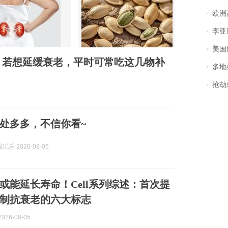
欧洲
李亚鹏含泪感谢“
美国
：若想延缓衰老，平时可常吃这几物补
多地
抢劫刺死
处多多，不信你看~
乐 2026-08-05
或能延长寿命！Cell系列综述：首次提
制抗衰老的六大标志
026-08-05