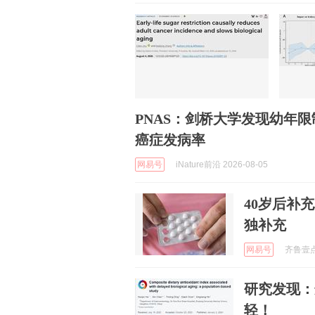
PNAS：剑桥大学发现幼年
癌症发病率
网易号
iNature前沿 2026-08-05
40岁后补
独补充
网易号
齐鲁壹点 
研究发现：
轻！