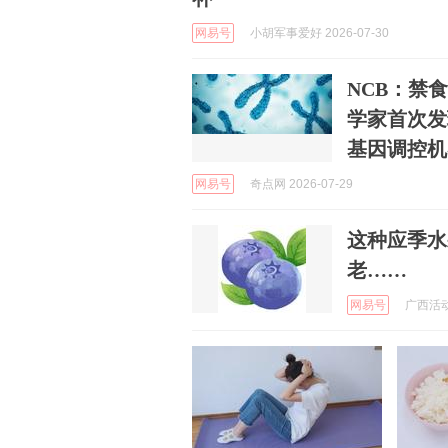
网易号
小胡军事爱好 2026-07-30
NCB：禁
学家首次发
基因调控机
网易号
奇点网 2026-07-29
这种应季水
老……
网易号
广西活动 