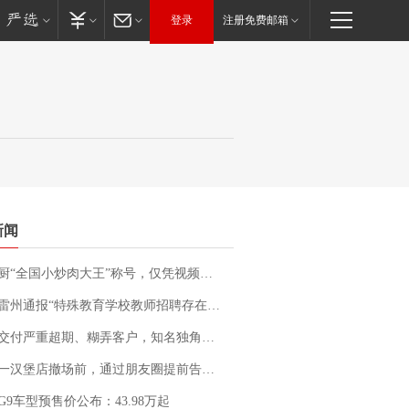
登录
注册免费邮箱
新闻
“全国小炒肉大王”称号，仅凭视频评出？中国烹饪协会回应
通报“特殊教育学校教师招聘存在违规行为”：已启动问责程序 副校长被停职
期、糊弄客户，知名独角兽车企创始人回应：都没证据，将依法采取措施，“本人长期与美国交管局保持沟通，对方表示肯定”
撤场前，通过朋友圈提前告知逐一退费，有顾客仅剩1元也全被退回，分文不少；顾客：言而有信，让人感动
G9车型预售价公布：43.98万起