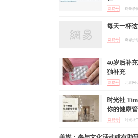
网易号
刘哥谈体育
每天一杯这
网易号
奇思妙想生
40岁后补
独补充
网易号
北青网-北
时光社 Ti
你的健康管
网易号
时光社Ti
美媒：参与文化活动或有助