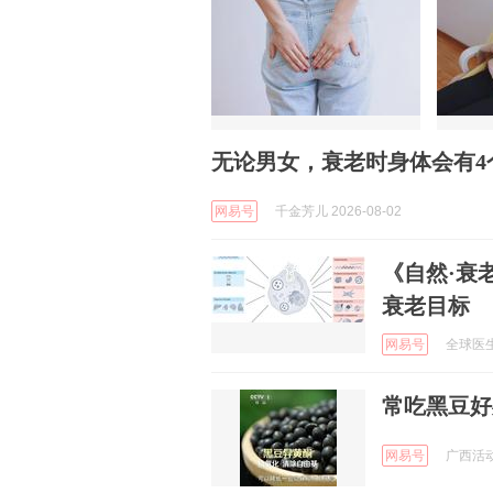
无论男女，衰老时身体会有4
网易号
千金芳儿 2026-08-02
《自然·衰
衰老目标
网易号
全球医生
常吃黑豆好
网易号
广西活动 