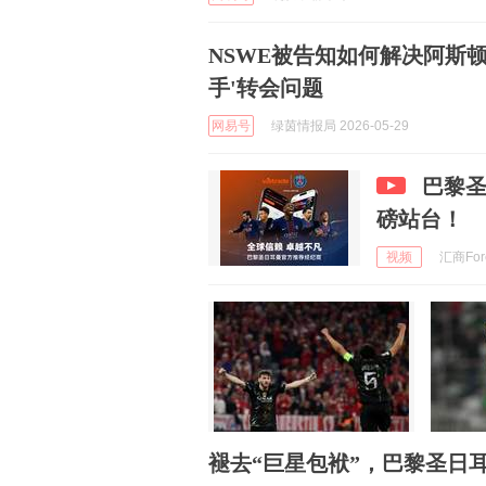
NSWE被告知如何解决阿斯
手'转会问题
网易号
绿茵情报局 2026-05-29
巴黎
磅站台！
视频
汇商Fore
褪去“巨星包袱”，巴黎圣日