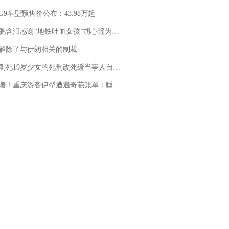
G9车型预售价公布：43.98万起
地铁吐血女孩”胡心瑶为嫣然天使捐99999元：这份捐赠太沉重，尊重其捐赠意愿，个人向胡心瑶和她的病友之家各捐赠99999元
解除了与伊朗相关的制裁
19岁少女的死刑改死缓当事人自述：出狱11年间始终刻意躲避被害人家属
重庆游客伊犁遭遇奇葩账单：睡自己车里，被酒店收了150元“住宿费”