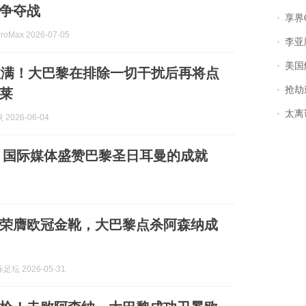
争夺战
享界
oMax 2026-07-05
李亚鹏含泪感谢“
美国
拉满！大巴黎在排除一切干扰后再将点
抢劫刺死
莱
太离谱！
2026-06-04
：国际媒体盛赞巴黎圣日耳曼的成就
球荣膺欧冠金靴，大巴黎点杀阿森纳成
坛 2026-05-31