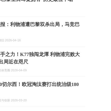
战报：利物浦遭巴黎双杀出局，马竞巴
 2026-04-16
手之力！K77独闯龙潭 利物浦完败大
败出局近在咫尺
育圈 2026-04-09
-0切尔西！欧冠淘汰赛打出统治级180
创新 2026-03-20