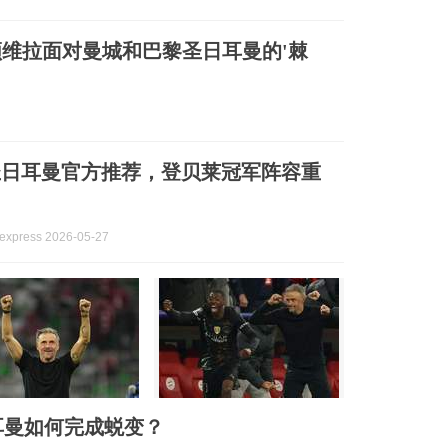
顿维拉面对曼城和巴黎圣日耳曼的'棘
圣日耳曼官方推荐，登贝莱冠军阵容重
xpress 2026-05-27
耳曼如何完成蜕变？