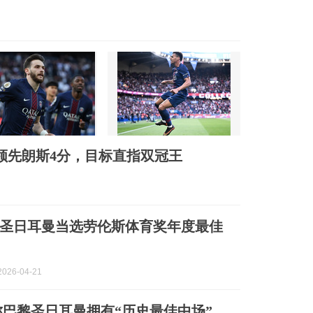
，领先朗斯4分，目标直指双冠王
圣日耳曼当选劳伦斯体育奖年度最佳
026-04-21
巴黎圣日耳曼拥有“历史最佳中场”