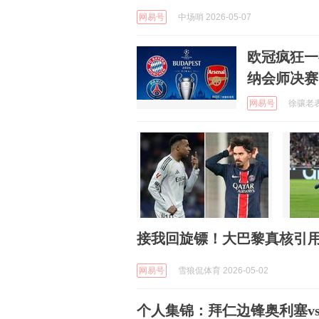
网易号
中场哨 2026-05-07
欧冠疯狂一
纳会师决赛
网易号
徐骧老表哥
接我回旋镖！大巴黎真核引用
网易号
雪狼侃体育 2026-05-02
个人集锦：拜仁边锋奥利塞v