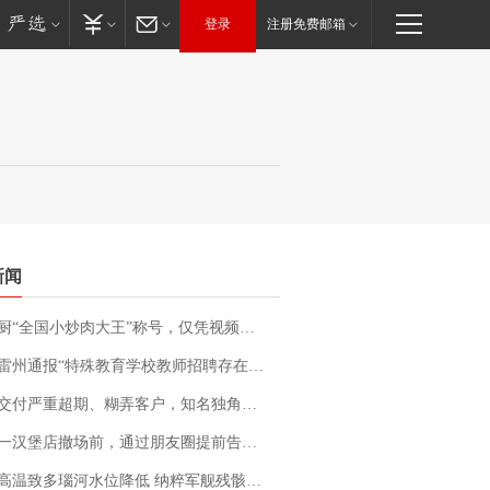
登录
注册免费邮箱
新闻
“全国小炒肉大王”称号，仅凭视频评出？中国烹饪协会回应
通报“特殊教育学校教师招聘存在违规行为”：已启动问责程序 副校长被停职
期、糊弄客户，知名独角兽车企创始人回应：都没证据，将依法采取措施，“本人长期与美国交管局保持沟通，对方表示肯定”
撤场前，通过朋友圈提前告知逐一退费，有顾客仅剩1元也全被退回，分文不少；顾客：言而有信，让人感动
高温致多瑙河水位降低 纳粹军舰残骸重见天日