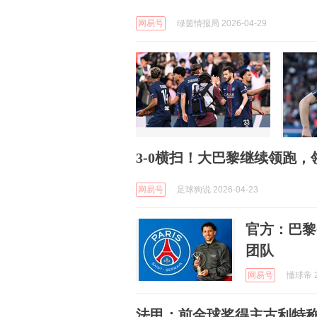
网易号
绿茵情报局 2026-04-29
3-0横扫！大巴黎继续领跑
网易号
足球狗说 2026-04-23
官方：巴黎
团队
网易号
懂球帝 2
法甲：前金球奖得主古利特称