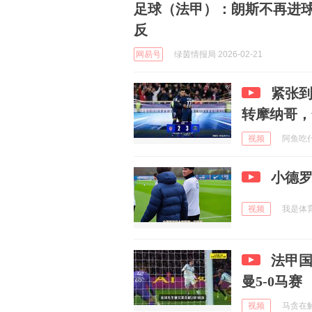
足球（法甲）：朗斯不再进球
反
网易号
绿茵情报局 2026-02-21
紧张到
转摩纳哥，
视频
阿鱼吃什么
小德
视频
我是体育王
法甲国
曼5-0马赛
视频
马贪在解说