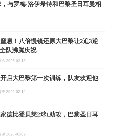
，与罗梅·洛伊希特和巴黎圣日耳曼相
窒息！八倍慢镜还原大巴黎让2追3逆
全队沸腾庆祝
 2026-02-18
罗开启大巴黎第一次训练，队友欢迎他
 2026-02-12
家德比登贝莱2球1助攻，巴黎圣日耳
 2026-02-09