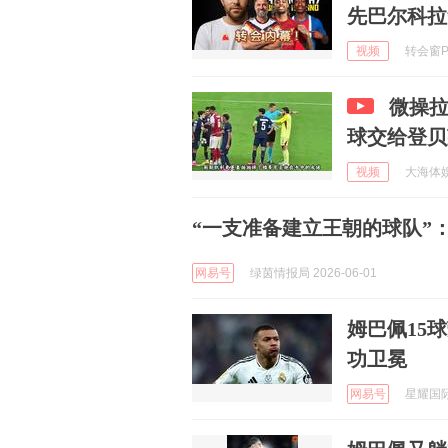
先巴尔科拉
视频
转会窗Pr
微操
球交给登贝
视频
大海体娱 
“一支准备建立王朝的球队”
网易号
绿茵情报局 2026-06-01
姆巴佩15
功卫冕
网易号
星耀国际足