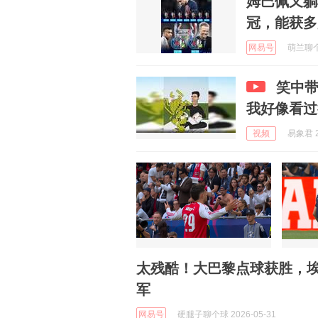
姆巴佩又躺
冠，能获多
网易号
萌兰聊个球
笑中
我好像看过
视频
易象君 2
太残酷！大巴黎点球获胜，
军
网易号
硬腿子聊个球 2026-05-31