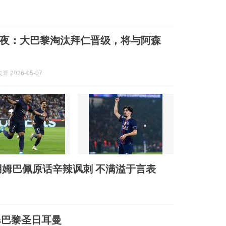
夜：大巴黎淘汰拜仁晋级，将与阿森
 2026-05-07
姆巴佩原话辛辣讽刺 不满溢于言表
s巴黎圣日耳曼