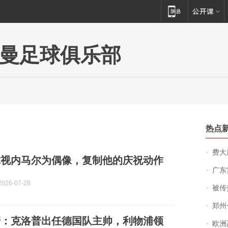
曼足球俱乐部
热点
费大厨
尔视内马尔为偶像，复制他的庆祝动作
广东雷州
026-07-28
被传交付严重超
郑州一汉堡店
诺：克洛普出任德国队主帅，利物浦领
欧洲