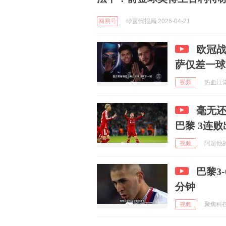
网易号
绿茵情报局 2026-04-21
欧冠
萨仅差一球
视频
热血江湖旧
毫无还
巴黎 3连
视频
阿超他的体
巴黎3
分钟
视频
聚焦科技与