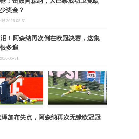
枪！击败阿森纳，大巴黎成功卫冕欧
少奖金？
 2026-05-31
带泪！阿森纳再次倒在欧冠决赛，这集
很多遍
026-05-31
埃泽加布失点，阿森纳再次无缘欧冠冠