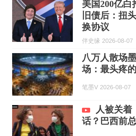
美国200亿
旧债后：扭头
换协议
伴史缘 2026-08-07
八万人散场
场：最头疼
笔墨V 2026-08-07
人被关着
话？巴西前