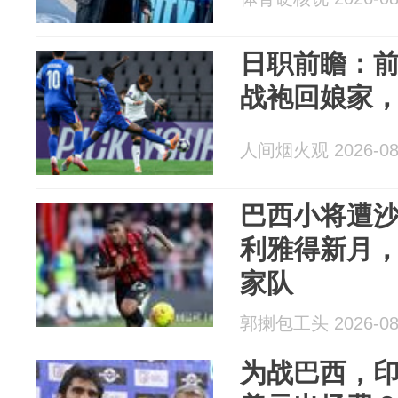
日职前瞻：
战袍回娘家
人间烟火观 2026-08
巴西小将遭
利雅得新月
家队
郭揦包工头 2026-08
为战巴西，印