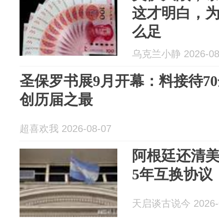
这才明白，
么足
乌克兰小静 2026-08
圣保罗书展9月开幕：料接待7
创历届之最
超喜欢我 2026-08-07
阿根廷还清
5年互换协议
天启谈古说今 2026-0