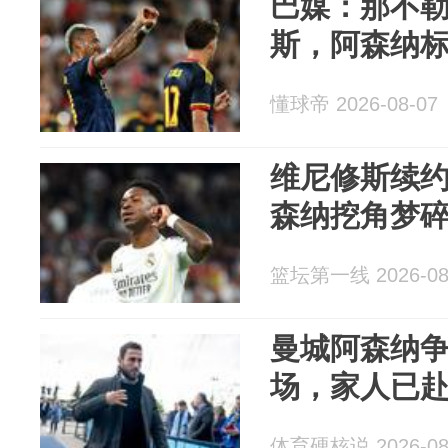
巴媒：那不
斯，阿森纳标
懂球帝 2026-08-07
维尼修斯续约
森纳挖角梦
篮坛第一线 2026-08
曼城阿森纳争
场，家人已
体育硬核说 2026-08