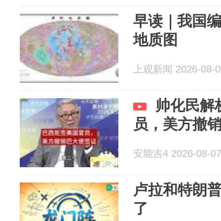
早读｜我国编制
地质图
上观新闻 2026-08-0
帅化民解
员，美方撤
安能吉4 2026-08-0
卢拉和特朗普
了