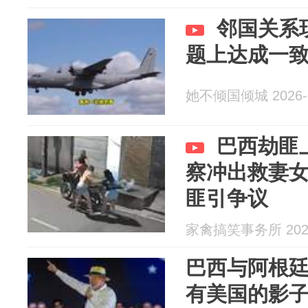
邻国关系
题上达成一
她不倾国倾城 2026-0
巴西劫匪
察冲出救妻
匪引争议
家禽搞笑事务所 2026
巴西与阿根
有美国的影