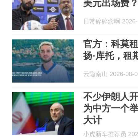
美元出场费
日常碎碎念啊 2026-0
官方：科莫
扬·库托，租
云隐南山 2026-08-0
不少伊朗人
为中方一个
大计
小虎新车推荐员 2026