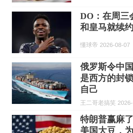
DO：在周三
和皇马就续
懂球帝 2026-08-07
俄罗斯令中
是西方的封
自己
王二哥老搞笑 2026-0
特朗普赢麻了
美国大豆，