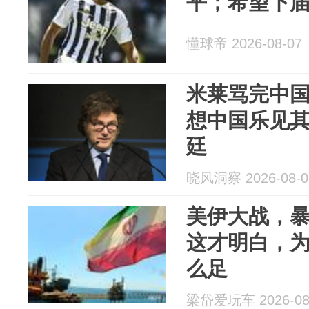
平；希望下
懂球帝 2026-08-07
米莱骂完中
想中国乐见
廷
晓风洞察 2026-08-0
美伊大战，
这才明白，
么足
梁岱爱玩车 2026-08