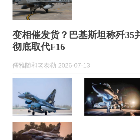
变相催发货？巴基斯坦称歼35
彻底取代F16
儒雅随和老泰勒 2026-07-13