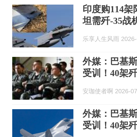
印度购114
坦需歼-35战
乐享人生风雨 2026-0
外媒：巴基
受训！40架歼
安珈使者啊 2026-07
外媒：巴基
受训！40架歼