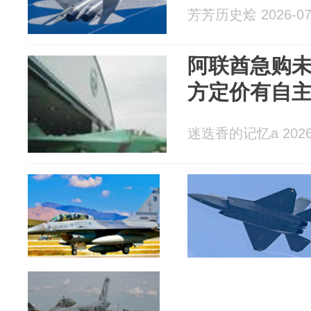
芳芳历史烩 2026-07
阿联酋急购未
方定价有自
迷迭香的记忆a 2026-