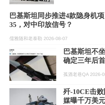
巴基斯坦同步推进4款隐身机
35，对中印放信号？
儒雅随和老泰勒 2026-08-07
巴基斯坦不坐
确定三年后
孤酒老巷QA 2026-08
歼-10CE
媒曝千万美