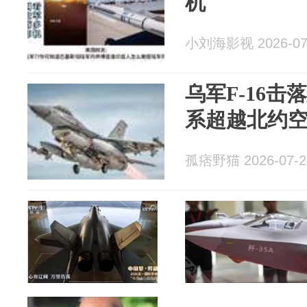
机
小刘海影视 2026-07
乌军F-16击
系超越北约
孤痞野猫 2026-07-2