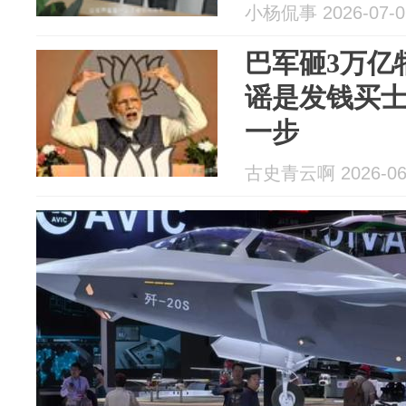
小杨侃事 2026-07-0
巴军砸3万亿
谣是发钱买
一步
古史青云啊 2026-06