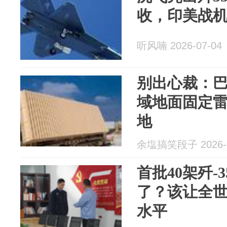
收，印美战
听风喃 2026-07-04
别出心裁：
域地面固定
地
余塩搞笑段子 2026-0
首批40架歼-
了？该让全
水平