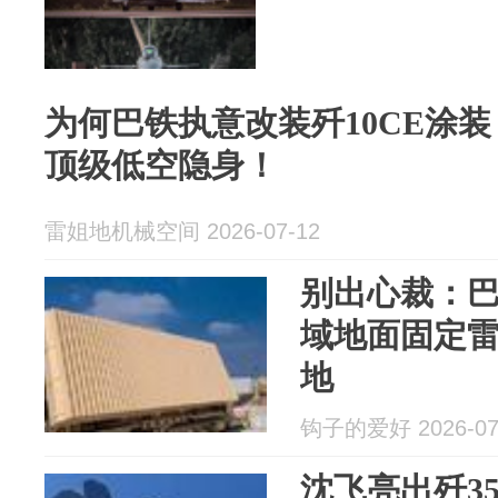
为何巴铁执意改装歼10CE涂
顶级低空隐身！
雷姐地机械空间 2026-07-12
别出心裁：
域地面固定
地
钩子的爱好 2026-07
沈飞亮出歼3