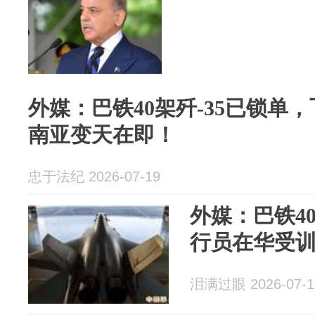
外媒：巴铁40架歼-35已锁单
南亚变天在即！
忠于法纪 2026-07-19
外媒：巴铁40
行员在华受
泪满过眼 2026-07-1