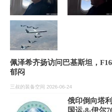
佩泽希齐扬访问巴基斯坦，F1
郁闷
三叔的装备空间 2026-06-24
俄印倒向塔
国运-8-伊尔