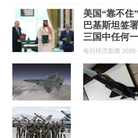
美国“靠不住
巴基斯坦签
三国中任何
对所有三国
每日经济新闻 2026-0
驻沙特基地