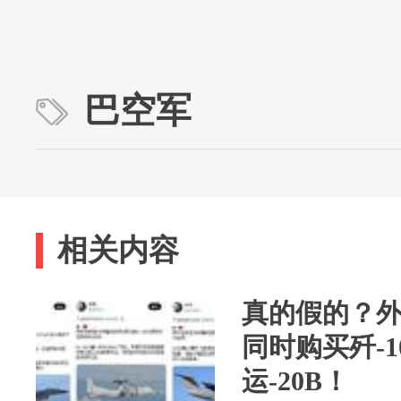
巴空军
相关内容
真的假的？
同时购买歼-1
运-20B！