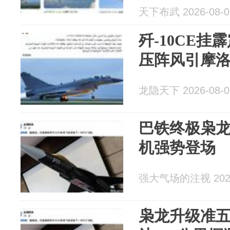
天下布武 2026-08-0
歼-10CE挂
压阵风引摩
龙隐天下 2026-08-0
巴铁终极枭龙
机强势登场
强大气场的注视 2026
枭龙升级准