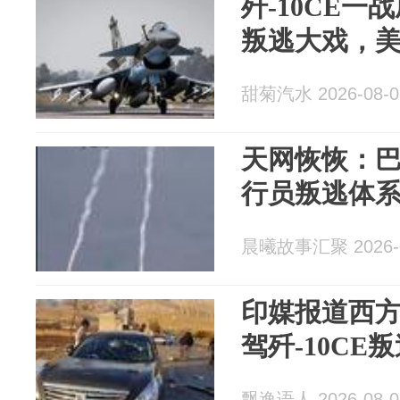
歼-10CE
叛逃大戏，
甜菊汽水 2026-08-0
天网恢恢：巴
行员叛逃体
晨曦故事汇聚 2026-0
印媒报道西
驾歼-10CE
飘逸语人 2026-08-0