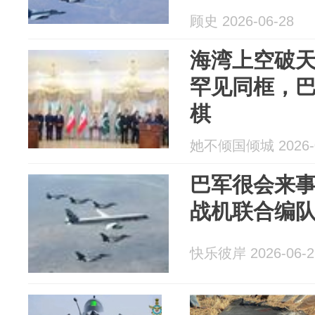
顾史 2026-06-28
海湾上空破
罕见同框，巴
棋
她不倾国倾城 2026-0
巴军很会来
战机联合编
快乐彼岸 2026-06-2