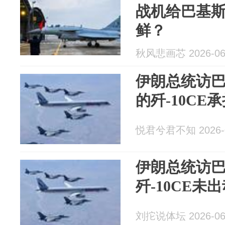
战机给巴基
鲜？
秋风悲画芯 2026-06
伊朗总统访巴
的歼-10CE
悦君兮君不知 2026-0
伊朗总统访巴
歼-10CE未
刘拕说体坛 2026-06