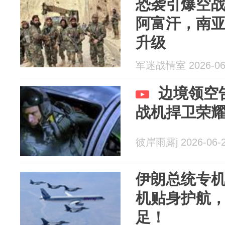
恐袭引爆空
阿富汗，南
升级
军迷战情室 2026-06
边境领空
战机捍卫荣
彼岸雨露j 2026-06-
伊朗总统专
机贴身护航
足！