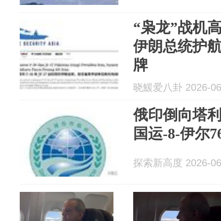
“枭龙”战机
伊朗总统护
牌
晓鰀爱八卦 2026-06
俄印倒向塔
国运-8-伊尔
探索新高度 2026-06