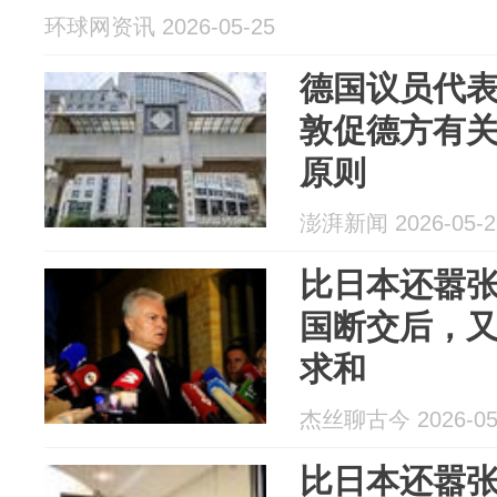
环球网资讯 2026-05-25
德国议员代
敦促德方有
原则
澎湃新闻 2026-05-2
比日本还嚣
国断交后，
求和
杰丝聊古今 2026-05
比日本还嚣