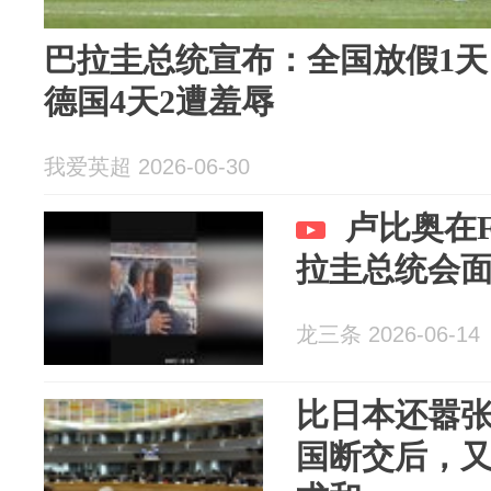
巴拉圭总统宣布：全国放假1天
德国4天2遭羞辱
我爱英超 2026-06-30
卢比奥在F
拉圭总统会
龙三条 2026-06-14
比日本还嚣
国断交后，