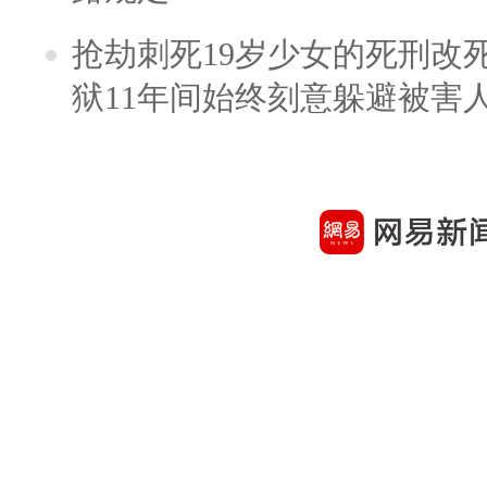
抢劫刺死19岁少女的死刑改
狱11年间始终刻意躲避被害