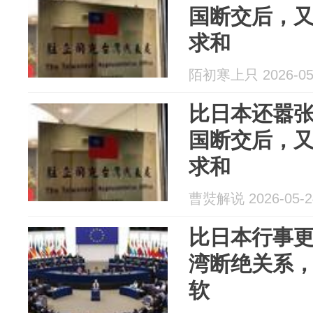
国断交后，
求和
陌初寒上只 2026-05
比日本还嚣
国断交后，
求和
曹焋解说 2026-05-2
比日本行事
湾断绝关系
软