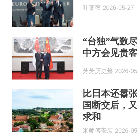
叶葉夜 2026-05-27
“台独”气数
中方会见贵
芳芳历史烩 2026-05
比日本还嚣
国断交后，
求和
米师傅安装 2026-05