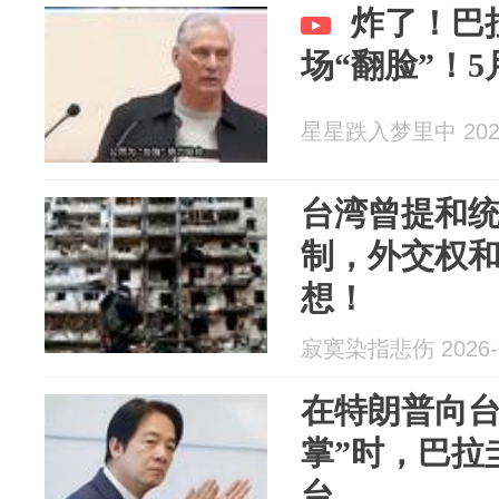
炸了！巴
场“翻脸”！5
星星跌入梦里中 2026
台湾曾提和
制，外交权
想！
寂寞染指悲伤 2026-0
在特朗普向台
掌”时，巴拉
台