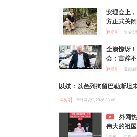
安理会上，
方正式关闭
网易号
战域笔墨 
全澳惊讶！
会：言辞不
网易号
爱意随风起
以媒：以色列拘留巴勒斯坦未
网易号
环球网资讯 2026-08-08
外网
伟大的祖国