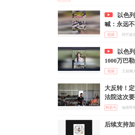
以色
喊：永远不
视频
阿芒娱乐说
以色列
1000万巴
视频
王姐懒人家
大反转！定
法院这次要
网易号
秘密即将揭
后续支持加