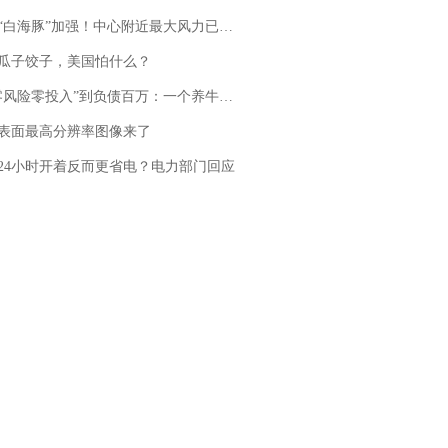
白海豚”加强！中心附近最大风力已达15级 最新研判
瓜子饺子，美国怕什么？
险零投入”到负债百万：一个养牛项目崩盘后，谁该为农户的贷款买单丨红星调查
表面最高分辨率图像来了
24小时开着反而更省电？电力部门回应