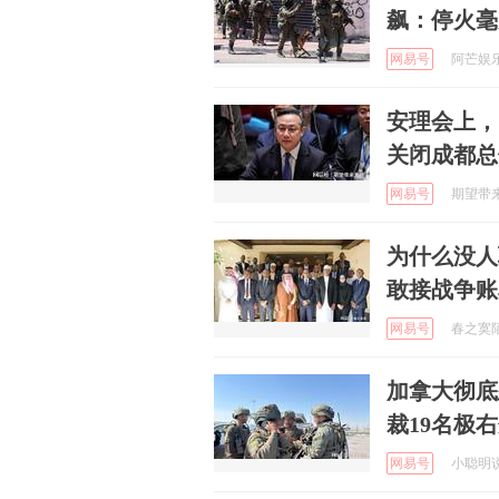
飙：停火毫
网易号
阿芒娱乐说
安理会上，
关闭成都总
网易号
期望带来失
为什么没人
敢接战争账
网易号
春之寞陌 
加拿大彻底
裁19名极
网易号
小聪明说科