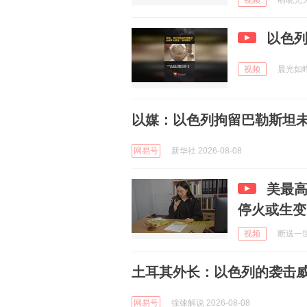
视频
萌晓光天下
以色
视频
晨光如昨v
以媒：以色列拘留巴勒斯坦未
网易号
新华社 2026-08-08
美最高
停火或生变
视频
断送一世容
土耳其外长：以色列的袭击
网易号
徐竦解说 2026-08-08