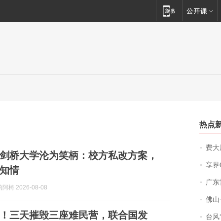
热点
费大厨
剑桥大学沦为笑柄：校方私改方案，
享界
知情
广东雷州
椅 2026-08-08
佛山一中学
！三天摧毁三座难民营，联合国发
台风“