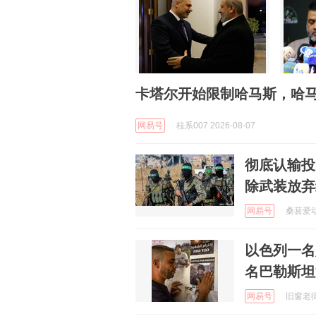
卡塔尔开始限制哈马斯，哈
网易号
桂系007 2026-08-07
彻底认输投
除武装放弃
网易号
桑葚爱动画
以色列一名
名巴勒斯坦
网易号
旧窗老街 