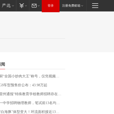
登录
注册免费邮箱
新闻
“全国小炒肉大王”称号，仅凭视频评出？中国烹饪协会回应
G9车型预售价公布：43.98万起
通报“特殊教育学校教师招聘存在违规行为”：已启动问责程序 副校长被停职
招聘物理教师，笔试前13名均遭淘汰？教育局：已叫停招聘，成立调查组全面核查
白海豚”体型变大！环流面积接近13个浙江那么大