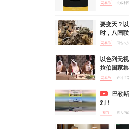
网易号
北叙利亚通
要变天？以
时，八国联
网易号
面包夹知识
以色列无视
拉伯国家集
网易号
谁将主宰未
巴勒
到！
视频
喜人的白雪