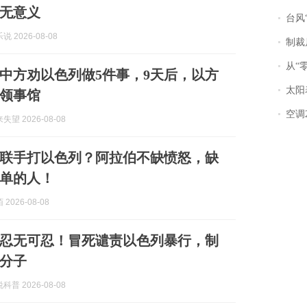
无意义
台风“
 2026-08-08
制裁
从“零风
中方劝以色列做5件事，9天后，以方
太阳
领事馆
空调
望 2026-08-08
联手打以色列？阿拉伯不缺愤怒，缺
单的人！
2026-08-08
忍无可忍！冒死谴责以色列暴行，制
右分子
普 2026-08-08