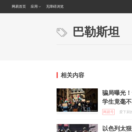
网易首页
应用
无障碍浏览
巴勒斯坦
相关内容
骗局曝光！
学生竟毫不
网易号
爱下厨的阿
以色列太狠