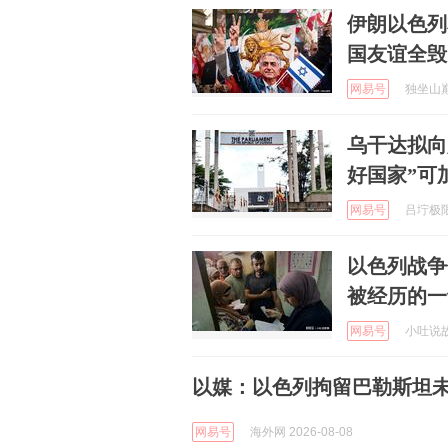
伊朗以色列
国友谊全毁
网易号
独坐山巅前
乌干达拟向
好国家”可
网易号
吕坾极限手
以色列战争
被经历的一
网易号
小吐说故事
以媒：以色列拘留巴勒斯坦未
网易号
海外网 2026-08-08