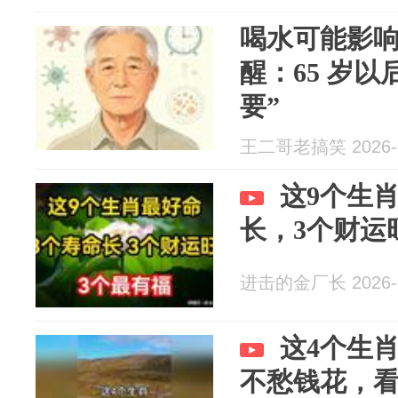
喝水可能影
醒：65 岁以
要”
王二哥老搞笑 2026-0
这9个生
长，3个财运
进击的金厂长 2026-0
这4个生
不愁钱花，