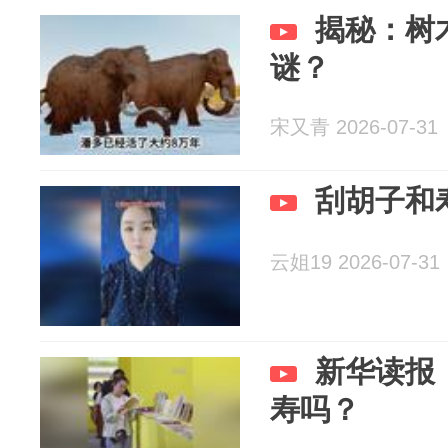
揭秘：树
谜？
宋又青 2026-07-31
刮胡子和
云姐19 2026-07-31
新华读报
寿吗？