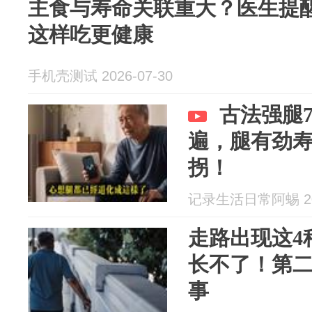
主食与寿命关联重大？医生提
这样吃更健康
手机壳测试 2026-07-30
古法强腿
遍，腿有劲寿
拐！
记录生活日常阿蜴 202
走路出现这4
长不了！第
事