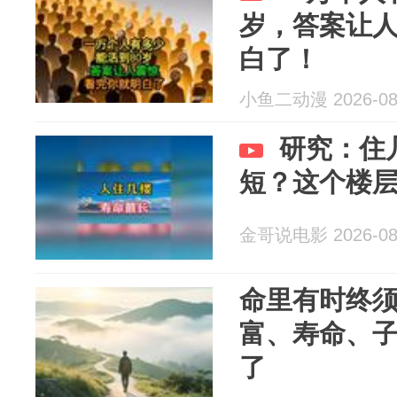
岁，答案让
白了！
小鱼二动漫 2026-08
研究：住
短？这个楼
金哥说电影 2026-08
命里有时终
富、寿命、
了