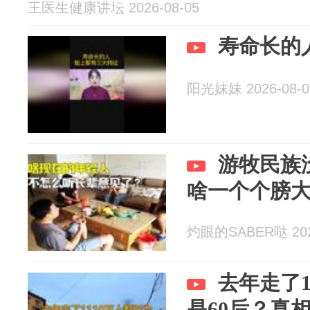
王医生健康讲坛 2026-08-05
寿命长的
阳光妹妹 2026-08-0
游牧民族
啥一个个膀
灼眼的SABER哒 2026
去年走了1
是60后？真