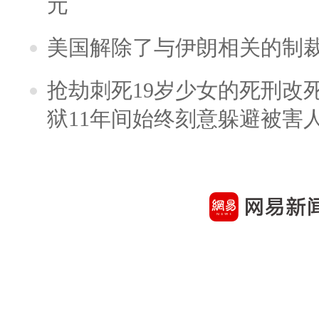
元
美国解除了与伊朗相关的制
抢劫刺死19岁少女的死刑改
狱11年间始终刻意躲避被害