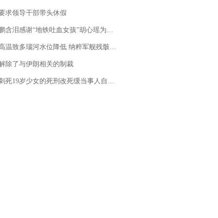
要求领导干部带头休假
地铁吐血女孩”胡心瑶为嫣然天使捐99999元：这份捐赠太沉重，尊重其捐赠意愿，个人向胡心瑶和她的病友之家各捐赠99999元
高温致多瑙河水位降低 纳粹军舰残骸重见天日
解除了与伊朗相关的制裁
19岁少女的死刑改死缓当事人自述：出狱11年间始终刻意躲避被害人家属