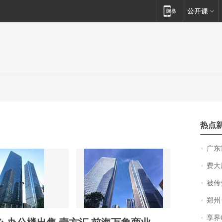
热点
广东雷州
费大厨
被传交付严重超
郑州一汉堡店
享界