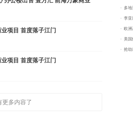
 办公楼出售 壹方汇 前海万象商业
多地
李亚鹏含泪感谢“
欧洲
业项目 首度落子江门
美国
抢劫刺死
业项目 首度落子江门
有更多内容了