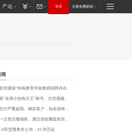
登录
注册免费邮箱
新闻
通报“特殊教育学校教师招聘存在违规行为”：已启动问责程序 副校长被停职
“全国小炒肉大王”称号，仅凭视频评出？中国烹饪协会回应
期、糊弄客户，知名独角兽车企创始人回应：都没证据，将依法采取措施，“本人长期与美国交管局保持沟通，对方表示肯定”
撤场前，通过朋友圈提前告知逐一退费，有顾客仅剩1元也全被退回，分文不少；顾客：言而有信，让人感动
G9车型预售价公布：43.98万起