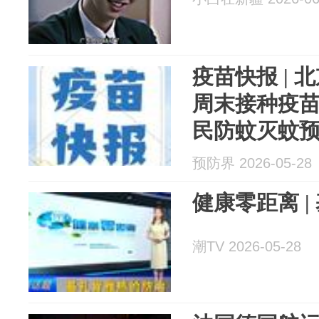
疫苗快报 |
周末接种疫
民防蚊灭蚊
雅热
预防界 2026-05-28
健康零距离 
潮TV 2026-05-28