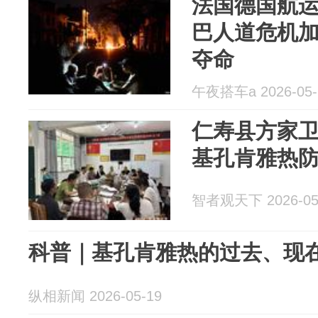
法国德国航
巴人道危机
夺命
午夜搭车a 2026-05-
仁寿县方家
基孔肯雅热
智者观天下 2026-05
科普｜基孔肯雅热的过去、现
纵相新闻 2026-05-19