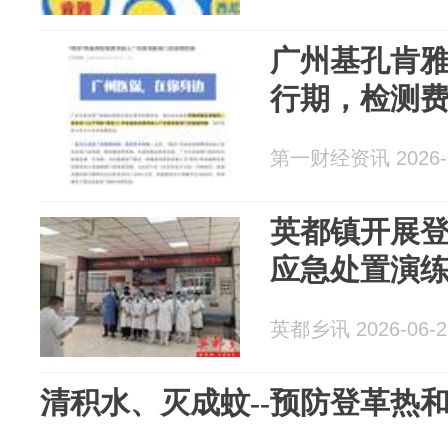
广州基孔肯
行期，检测
第一财经资讯 2026-0
英都镇开展
应急处置演
英都乡讯 2026-06-2
清积水、灭成蚊--预防登革热