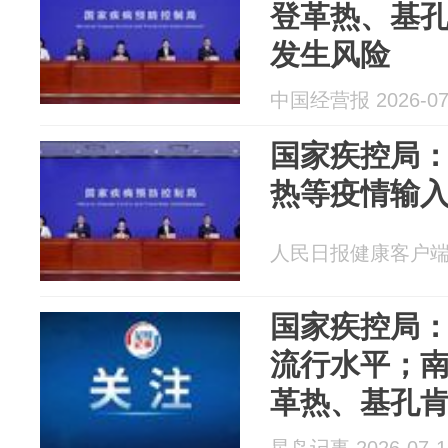
登革热、基
发生风险
中国经营报 2026-07
国家疾控局
热等疫情输
人民日报健康客户端 20
国家疾控局
流行水平；
革热、基孔
生风险