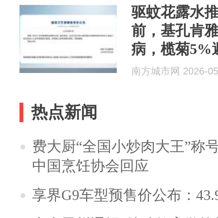
驱蚊花露水
前，基孔肯
病，榄菊5%
花露水守护
南方城市网 2026-05
热点新闻
费大厨“全国小炒肉大王”称
中国烹饪协会回应
享界G9车型预售价公布：43.