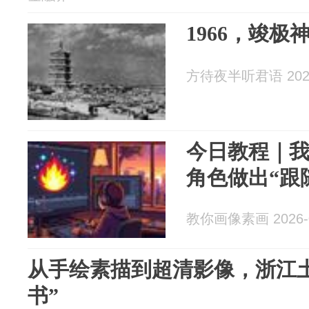
1966，竣极
方待夜半听君语 2026
今日教程｜
角色做出“跟
教你画像素画 2026-0
从手绘素描到超清影像，浙江
书”