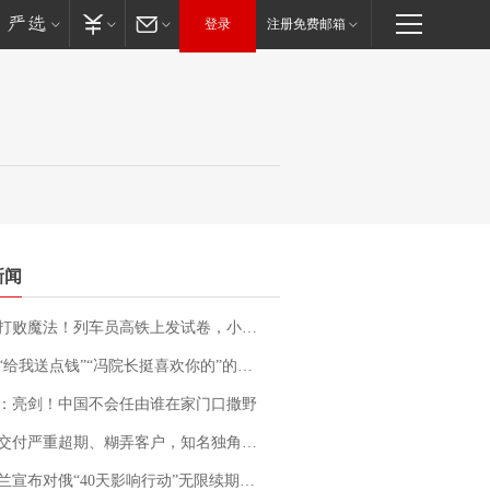
登录
注册免费邮箱
新闻
法！列车员高铁上发试卷，小朋友一秒静音，12306回应：列车员个人行为，不是铁路规定
送点钱”“冯院长挺喜欢你的”的执行局局长被停职，被骚扰的当事人还有问题待解决
：亮剑！中国不会任由谁在家门口撒野
期、糊弄客户，知名独角兽车企创始人回应：都没证据，将依法采取措施，“本人长期与美国交管局保持沟通，对方表示肯定”
布对俄“40天影响行动”无限续期，7月两国对轰数据均创纪录