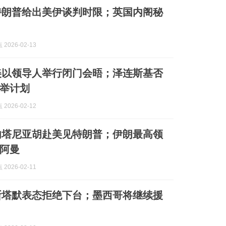
特朗普给出美伊谈判时限；英国内阁秘
2026-02-13
美以领导人举行闭门会晤；泽连斯基否
举计划
2026-02-12
内塔尼亚胡赴美见特朗普；伊朗最高领
阿曼
2026-02-11
斯塔默表态拒绝下台；墨西哥将继续援