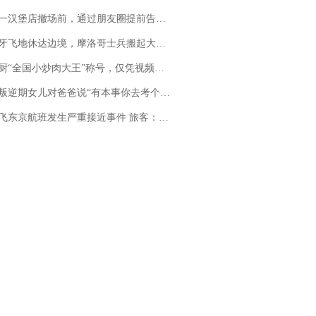
撤场前，通过朋友圈提前告知逐一退费，有顾客仅剩1元也全被退回，分文不少；顾客：言而有信，让人感动
休达边境，摩洛哥士兵搬起大石块投向移民引争议，此前一天内数万人从摩洛哥涌入西班牙
“全国小炒肉大王”称号，仅凭视频评出？中国烹饪协会回应
儿对爸爸说“有本事你去考个研究生”，44岁职场“老登”一战上岸“985”；父亲坦言拒绝空想，常年保持每月读6本书的习惯
京航班发生严重接近事件 旅客：正常下降后突然拉升，下飞机时都不知险些撞机