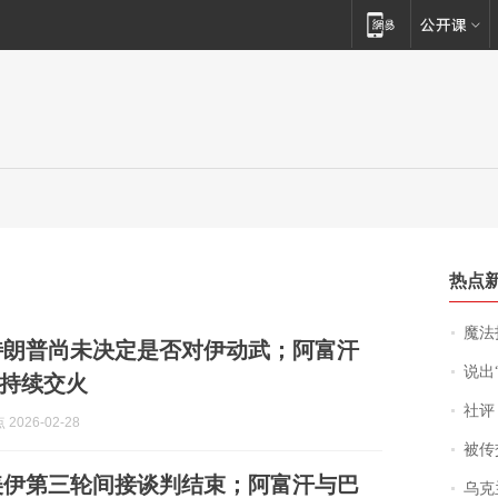
热点
魔法打败魔
特朗普尚未决定是否对伊动武；阿富汗
说出“给我
持续交火
社评
2026-02-28
被传交付严重超
美伊第三轮间接谈判结束；阿富汗与巴
乌克兰宣