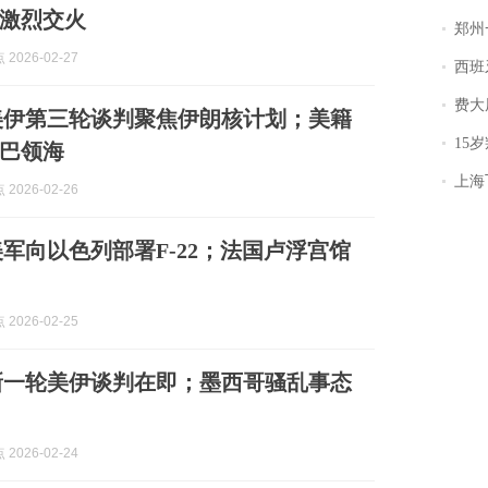
激烈交火
郑州一汉堡店
2026-02-27
西班牙飞地
费大厨
美伊第三轮谈判聚焦伊朗核计划；美籍
15岁叛逆期女
巴领海
上海飞东
2026-02-26
美军向以色列部署F-22；法国卢浮宫馆
2026-02-25
新一轮美伊谈判在即；墨西哥骚乱事态
2026-02-24