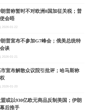
特朗普称暂时不对欧洲8国加征关税；普
使会晤
2026-01-22
特朗普宣布不参加G7峰会；俄美总统特
会谈
2026-01-21
高市宣布解散众议院引批评；哈马斯称
权
2026-01-20
欧盟或以930亿欧元商品反制美国；伊朗
幕后推手