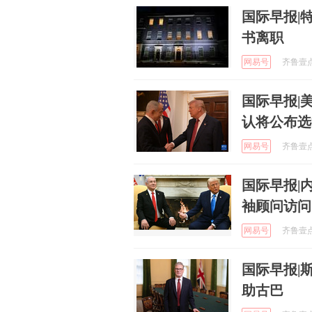
国际早报|
书离职
网易号
齐鲁壹点 
国际早报|
认将公布选
网易号
齐鲁壹点 
国际早报|
袖顾问访问
网易号
齐鲁壹点 
国际早报|
助古巴