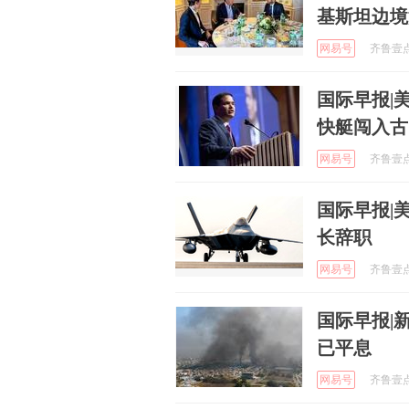
基斯坦边境
网易号
齐鲁壹点 
国际早报|
快艇闯入古
网易号
齐鲁壹点 
国际早报|
长辞职
网易号
齐鲁壹点 
国际早报|
已平息
网易号
齐鲁壹点 