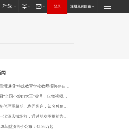
登录
注册免费邮箱
新闻
通报“特殊教育学校教师招聘存在违规行为”：已启动问责程序 副校长被停职
“全国小炒肉大王”称号，仅凭视频评出？中国烹饪协会回应
期、糊弄客户，知名独角兽车企创始人回应：都没证据，将依法采取措施，“本人长期与美国交管局保持沟通，对方表示肯定”
撤场前，通过朋友圈提前告知逐一退费，有顾客仅剩1元也全被退回，分文不少；顾客：言而有信，让人感动
G9车型预售价公布：43.98万起