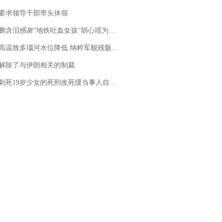
要求领导干部带头休假
地铁吐血女孩”胡心瑶为嫣然天使捐99999元：这份捐赠太沉重，尊重其捐赠意愿，个人向胡心瑶和她的病友之家各捐赠99999元
高温致多瑙河水位降低 纳粹军舰残骸重见天日
解除了与伊朗相关的制裁
19岁少女的死刑改死缓当事人自述：出狱11年间始终刻意躲避被害人家属