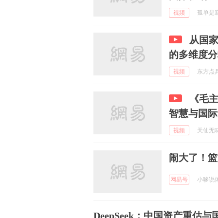
视频
孤单是寂寞
从国
的多维度分
视频
东方点兵 
《毛
智慧与国际
视频
天仙无味小
闹大了！篮
网易号
小哆说体育
DeepSeek：中国资产重估