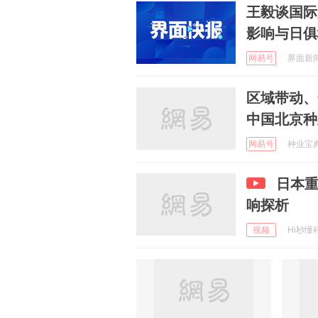
王毅谈国际
影响与日俱
网易号
界面新闻 
区域带动、
中国北京种
网易号
种业宝典 
日本
响探析
视频
Hi秒懂科