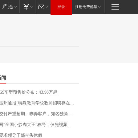
登录
注册免费邮箱
新闻
G9车型预售价公布：43.98万起
通报“特殊教育学校教师招聘存在违规行为”：已启动问责程序 副校长被停职
期、糊弄客户，知名独角兽车企创始人回应：都没证据，将依法采取措施，“本人长期与美国交管局保持沟通，对方表示肯定”
“全国小炒肉大王”称号，仅凭视频评出？中国烹饪协会回应
要求领导干部带头休假