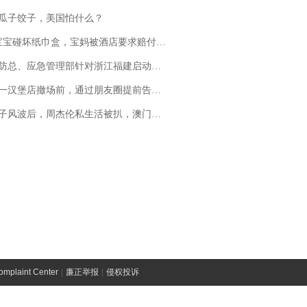
瓜子饺子，美国怕什么？
坏纸巾盒，宝妈被酒店要求赔付924元！三亚一酒店回复：骨瓷定制！网友一查价格，吵翻了
总、应急管理部针对浙江福建启动防汛防台风四级应急响应
撤场前，通过朋友圈提前告知逐一退费，有顾客仅剩1元也全被退回，分文不少；顾客：言而有信，让人感动
风波后，周杰伦私生活被扒，澳门输10亿传闻早已经水落石出
laint Center
|
廉正举报
|
侵权投诉