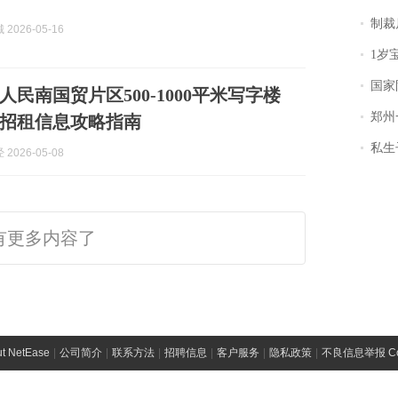
制裁
2026-05-16
1岁宝宝碰
国家防
民南国贸片区500-1000平米写字楼
郑州一汉堡店
招租信息攻略指南
私生子
2026-05-08
有更多内容了
t NetEase
|
公司简介
|
联系方法
|
招聘信息
|
客户服务
|
隐私政策
|
不良信息举报 Comp