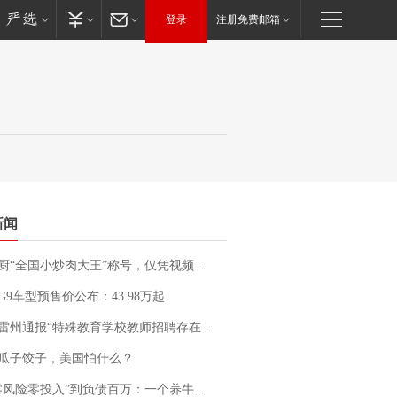
登录
注册免费邮箱
新闻
“全国小炒肉大王”称号，仅凭视频评出？中国烹饪协会回应
G9车型预售价公布：43.98万起
通报“特殊教育学校教师招聘存在违规行为”：已启动问责程序 副校长被停职
瓜子饺子，美国怕什么？
险零投入”到负债百万：一个养牛项目崩盘后，谁该为农户的贷款买单丨红星调查